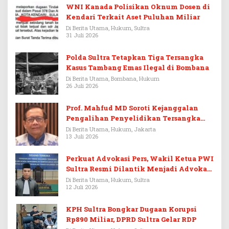
WNI Kanada Polisikan Oknum Dosen di
Kendari Terkait Aset Puluhan Miliar
Di Berita Utama, Hukum, Sultra
31 Juli 2026
Polda Sultra Tetapkan Tiga Tersangka
Kasus Tambang Emas Ilegal di Bombana
Di Berita Utama, Bombana, Hukum
26 Juli 2026
Prof. Mahfud MD Soroti Kejanggalan
Pengalihan Penyelidikan Tersangka
Febrie Adriansyah
Di Berita Utama, Hukum, Jakarta
13 Juli 2026
Perkuat Advokasi Pers, Wakil Ketua PWI
Sultra Resmi Dilantik Menjadi Advokat
PERADI
Di Berita Utama, Hukum, Sultra
12 Juli 2026
KPH Sultra Bongkar Dugaan Korupsi
Rp890 Miliar, DPRD Sultra Gelar RDP