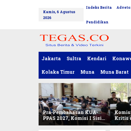
L
Indeks Berita
Advetor
tutup
e
Kamis, 6 Agustus
w
2026
a
Pendidikan
t
i
k
e
k
o
Jakarta
Sultra
Kendari
Konaw
n
t
Kolaka Timur
Muna
Muna Barat
e
n
Pra-Pembahasan KUA-
Komisi
PPAS 2027, Komisi I Sisir
Kritis
Program Prioritas
Harmo
Berkelanjutan
2027 d