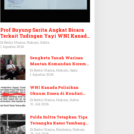
Prof Buyung Sarita Angkat Bicara
Terkait Tudingan Yayi WNI Kanada
Ditagih Utang Rp3,6 Miliar
Di Berita Utama, Hukum, Sultra
1 Agustus 2026
Sengketa Tanah Warisan
Mantan Komandan Korem
143/HO, Ketika Warisan
Di Berita Utama, Hukum, Opini
1 Agustus 2026
Menjadi Arena Pemerasan
WNI Kanada Polisikan
Oknum Dosen di Kendari
Terkait Aset Puluhan Miliar
Di Berita Utama, Hukum, Sultra
31 Juli 2026
Polda Sultra Tetapkan Tiga
Tersangka Kasus Tambang
Emas Ilegal di Bombana
Di Berita Utama, Bombana, Hukum
26 Juli 2026