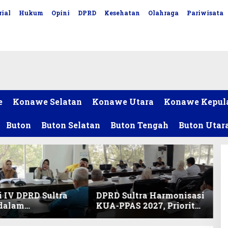
ial
Hukum
Opini
DPRD
Kesehatan
Olahraga
Pariwisata
e
Konawe Selatan
Konawe Utara
Konawe Kepul
Buton
Buton Selatan
Buton Tengah
Buton Utar
 IV DPRD Sultra
DPRD Sultra Harmonisasi
 dalam
KUA-PPAS 2027, Prioritas
nisasi KUA-PPAS
Pendidikan, Kebudayaan,
an Perubahan
dan Pelunasan Utang