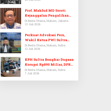
Prof. Mahfud MD Soroti
Kejanggalan Pengalihan
Penyelidikan Tersangka
Di Berita Utama, Hukum, Jakarta
13 Juli 2026
Febrie Adriansyah
Perkuat Advokasi Pers,
Wakil Ketua PWI Sultra
Resmi Dilantik Menjadi
Di Berita Utama, Hukum, Sultra
12 Juli 2026
Advokat PERADI
KPH Sultra Bongkar Dugaan
Korupsi Rp890 Miliar, DPRD
Sultra Gelar RDP
Di Berita Utama, Hukum, Sultra
7 Juli 2026