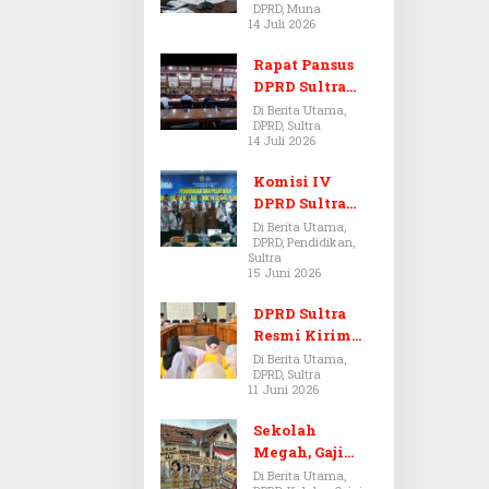
DPRD, Muna
Dugaan Jual
14 Juli 2026
Beli Tanah
Bermasalah di
Rapat Pansus
Muna
DPRD Sultra
Diskors Dua
Di Berita Utama,
DPRD, Sultra
Kali Akibat
14 Juli 2026
Ketidakhadira
n Pj Sekda
Komisi IV
DPRD Sultra
Kawal Hak
Di Berita Utama,
DPRD, Pendidikan,
Guru,
Sultra
Rencanakan
15 Juni 2026
Revisi Perda
Pendidikan
DPRD Sultra
Resmi Kirim
Aspirasi Tolak
Di Berita Utama,
DPRD, Sultra
Peraturan
11 Juni 2026
BPOM No. 5
Tahun 2026 ke
Sekolah
Komisi IX DPR
Megah, Gaji
RI
Guru Berdarah-
Di Berita Utama,