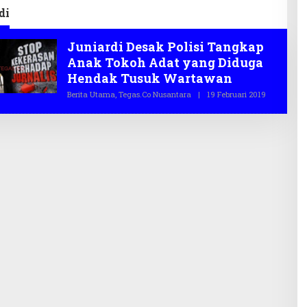
2026
Infrastruktur
di
Juniardi Desak Polisi Tangkap
Anak Tokoh Adat yang Diduga
Hendak Tusuk Wartawan
Berita Utama
,
Tegas.co Nusantara
|
19 Februari 2019
O
L
E
H
T
E
G
A
S
.
C
O