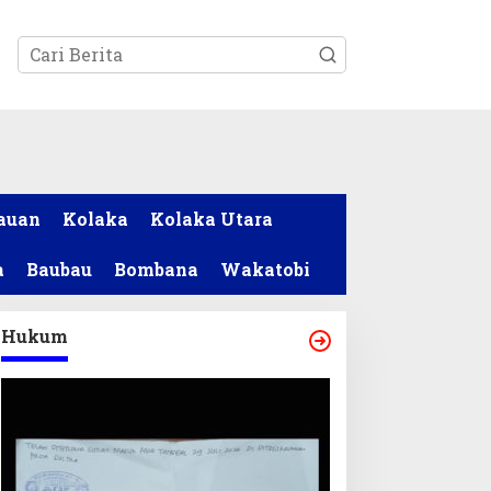
tutup
auan
Kolaka
Kolaka Utara
a
Baubau
Bombana
Wakatobi
Hukum