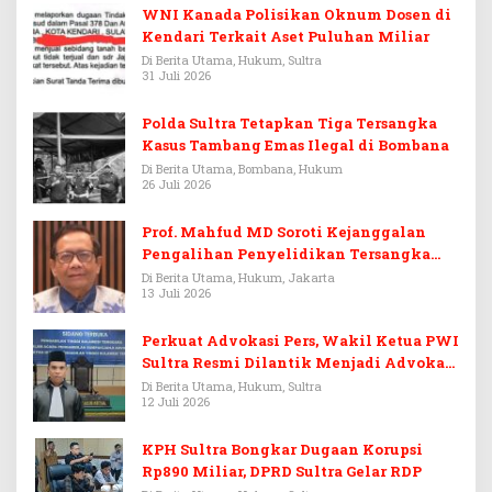
WNI Kanada Polisikan Oknum Dosen di
Kendari Terkait Aset Puluhan Miliar
Di Berita Utama, Hukum, Sultra
31 Juli 2026
Polda Sultra Tetapkan Tiga Tersangka
Kasus Tambang Emas Ilegal di Bombana
Di Berita Utama, Bombana, Hukum
26 Juli 2026
Prof. Mahfud MD Soroti Kejanggalan
Pengalihan Penyelidikan Tersangka
Febrie Adriansyah
Di Berita Utama, Hukum, Jakarta
13 Juli 2026
Perkuat Advokasi Pers, Wakil Ketua PWI
Sultra Resmi Dilantik Menjadi Advokat
PERADI
Di Berita Utama, Hukum, Sultra
12 Juli 2026
KPH Sultra Bongkar Dugaan Korupsi
Rp890 Miliar, DPRD Sultra Gelar RDP