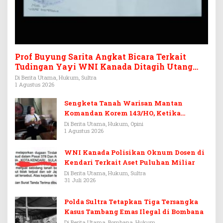
Prof Buyung Sarita Angkat Bicara Terkait
Tudingan Yayi WNI Kanada Ditagih Utang
Rp3,6 Miliar
Di Berita Utama, Hukum, Sultra
1 Agustus 2026
Sengketa Tanah Warisan Mantan
Komandan Korem 143/HO, Ketika
Warisan Menjadi Arena Pemerasan
Di Berita Utama, Hukum, Opini
1 Agustus 2026
WNI Kanada Polisikan Oknum Dosen di
Kendari Terkait Aset Puluhan Miliar
Di Berita Utama, Hukum, Sultra
31 Juli 2026
Polda Sultra Tetapkan Tiga Tersangka
Kasus Tambang Emas Ilegal di Bombana
Di Berita Utama, Bombana, Hukum