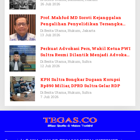
26 Juli 2026
Prof. Mahfud MD Soroti Kejanggalan
Pengalihan Penyelidikan Tersangka
Febrie Adriansyah
Di Berita Utama, Hukum, Jakarta
13 Juli 2026
Perkuat Advokasi Pers, Wakil Ketua PWI
Sultra Resmi Dilantik Menjadi Advokat
PERADI
Di Berita Utama, Hukum, Sultra
12 Juli 2026
KPH Sultra Bongkar Dugaan Korupsi
Rp890 Miliar, DPRD Sultra Gelar RDP
Di Berita Utama, Hukum, Sultra
7 Juli 2026