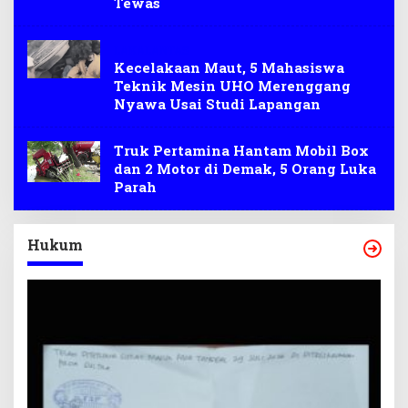
Tewas
LAKALANTAS
Kecelakaan Maut, 5 Mahasiswa
Teknik Mesin UHO Merenggang
Nyawa Usai Studi Lapangan
Truk Pertamina Hantam Mobil Box
dan 2 Motor di Demak, 5 Orang Luka
Parah
Hukum