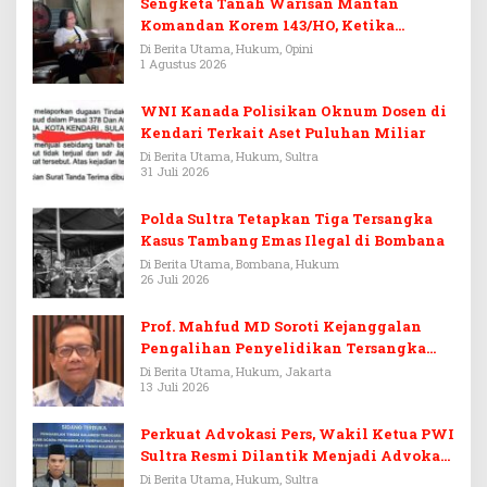
Sengketa Tanah Warisan Mantan
Komandan Korem 143/HO, Ketika
Warisan Menjadi Arena Pemerasan
Di Berita Utama, Hukum, Opini
1 Agustus 2026
WNI Kanada Polisikan Oknum Dosen di
Kendari Terkait Aset Puluhan Miliar
Di Berita Utama, Hukum, Sultra
31 Juli 2026
Polda Sultra Tetapkan Tiga Tersangka
Kasus Tambang Emas Ilegal di Bombana
Di Berita Utama, Bombana, Hukum
26 Juli 2026
Prof. Mahfud MD Soroti Kejanggalan
Pengalihan Penyelidikan Tersangka
Febrie Adriansyah
Di Berita Utama, Hukum, Jakarta
13 Juli 2026
Perkuat Advokasi Pers, Wakil Ketua PWI
Sultra Resmi Dilantik Menjadi Advokat
PERADI
Di Berita Utama, Hukum, Sultra