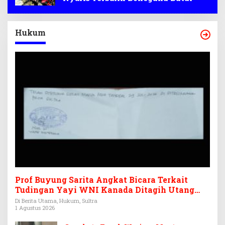
Hukum
Prof Buyung Sarita Angkat Bicara Terkait
Tudingan Yayi WNI Kanada Ditagih Utang
Rp3,6 Miliar
Di Berita Utama, Hukum, Sultra
1 Agustus 2026