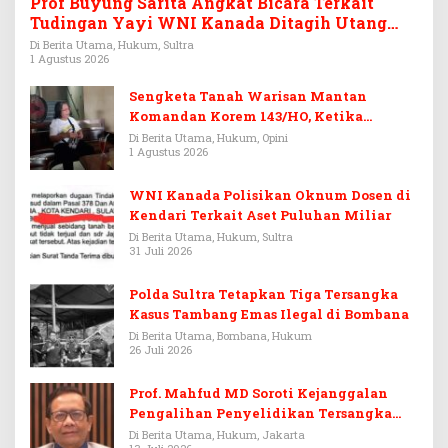
Prof Buyung Sarita Angkat Bicara Terkait
Tudingan Yayi WNI Kanada Ditagih Utang
Rp3,6 Miliar
Di Berita Utama, Hukum, Sultra
1 Agustus 2026
Sengketa Tanah Warisan Mantan
Komandan Korem 143/HO, Ketika
Warisan Menjadi Arena Pemerasan
Di Berita Utama, Hukum, Opini
1 Agustus 2026
WNI Kanada Polisikan Oknum Dosen di
Kendari Terkait Aset Puluhan Miliar
Di Berita Utama, Hukum, Sultra
31 Juli 2026
Polda Sultra Tetapkan Tiga Tersangka
Kasus Tambang Emas Ilegal di Bombana
Di Berita Utama, Bombana, Hukum
26 Juli 2026
Prof. Mahfud MD Soroti Kejanggalan
Pengalihan Penyelidikan Tersangka
Febrie Adriansyah
Di Berita Utama, Hukum, Jakarta