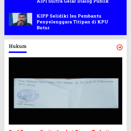
AIPI Sultra Gelar Dialog Publik
KIPP Selidiki Isu Pembantu
Penyelenggara Titipan di KPU
Butur
Hukum