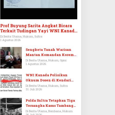
Prof Buyung Sarita Angkat Bicara
Terkait Tudingan Yayi WNI Kanada
Ditagih Utang Rp3,6 Miliar
Di Berita Utama, Hukum, Sultra
1 Agustus 2026
Sengketa Tanah Warisan
Mantan Komandan Korem
143/HO, Ketika Warisan
Di Berita Utama, Hukum, Opini
1 Agustus 2026
Menjadi Arena Pemerasan
WNI Kanada Polisikan
Oknum Dosen di Kendari
Terkait Aset Puluhan Miliar
Di Berita Utama, Hukum, Sultra
31 Juli 2026
Polda Sultra Tetapkan Tiga
Tersangka Kasus Tambang
Emas Ilegal di Bombana
Di Berita Utama, Bombana, Hukum
26 Juli 2026