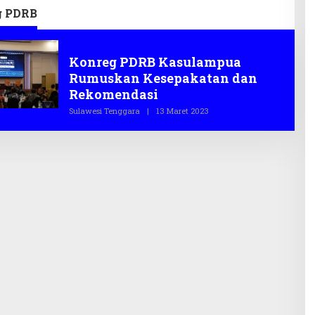
g PDRB
Sulawesi Tenggara
Konreg PDRB Kasulampua
Rumuskan Kesepakatan dan
Rekomendasi
Sulawesi Tenggara
|
13 Maret 2023
O
L
E
H
T
E
G
A
S
.
C
O