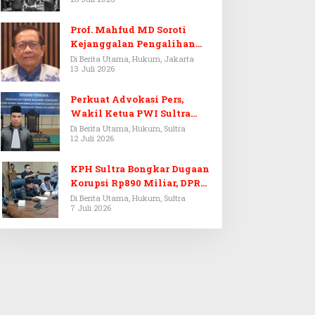
Prof. Mahfud MD Soroti
Kejanggalan Pengalihan
Penyelidikan Tersangka
Di Berita Utama, Hukum, Jakarta
13 Juli 2026
Febrie Adriansyah
Perkuat Advokasi Pers,
Wakil Ketua PWI Sultra
Resmi Dilantik Menjadi
Di Berita Utama, Hukum, Sultra
12 Juli 2026
Advokat PERADI
KPH Sultra Bongkar Dugaan
Korupsi Rp890 Miliar, DPRD
Sultra Gelar RDP
Di Berita Utama, Hukum, Sultra
7 Juli 2026