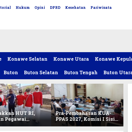
torial
Hukum
Opini
DPRD
Kesehatan
Pariwisata
e
Konawe Selatan
Konawe Utara
Konawe Kepul
Buton
Buton Selatan
Buton Tengah
Buton Utar
akkan HUT RI,
Pra-Pembahasan KUA-
an Pegawai
PPAS 2027, Komisi I Sisir
ariat DPRD Sultra
Program Prioritas
Lomba Bola Gotong
Berkelanjutan