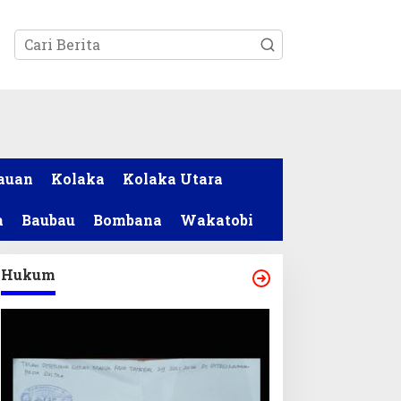
tutup
auan
Kolaka
Kolaka Utara
a
Baubau
Bombana
Wakatobi
Hukum