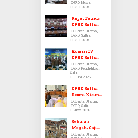
DPRD, Muna
Dugaan Jual
14 Juli 2026
Beli Tanah
Bermasalah di
Rapat Pansus
Muna
DPRD Sultra
Diskors Dua
Di Berita Utama,
DPRD, Sultra
Kali Akibat
14 Juli 2026
Ketidakhadira
n Pj Sekda
Komisi IV
DPRD Sultra
Kawal Hak
Di Berita Utama,
DPRD, Pendidikan,
Guru,
Sultra
Rencanakan
15 Juni 2026
Revisi Perda
Pendidikan
DPRD Sultra
Resmi Kirim
Aspirasi Tolak
Di Berita Utama,
DPRD, Sultra
Peraturan
11 Juni 2026
BPOM No. 5
Tahun 2026 ke
Sekolah
Komisi IX DPR
Megah, Gaji
RI
Guru Berdarah-
Di Berita Utama,