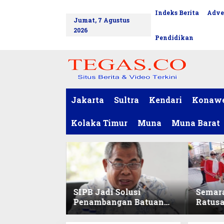
L
Indeks Berita
Adve
tutup
e
Jumat, 7 Agustus
w
2026
a
Pendidikan
t
i
k
e
k
o
Jakarta
Sultra
Kendari
Konaw
n
t
Kolaka Timur
Muna
Muna Barat
e
n
SIPB Jadi Solusi
Semar
Penambangan Batuan
Ratus
Komoditas ex-Golongan
Sekret
C di Sultra
Ikuti 