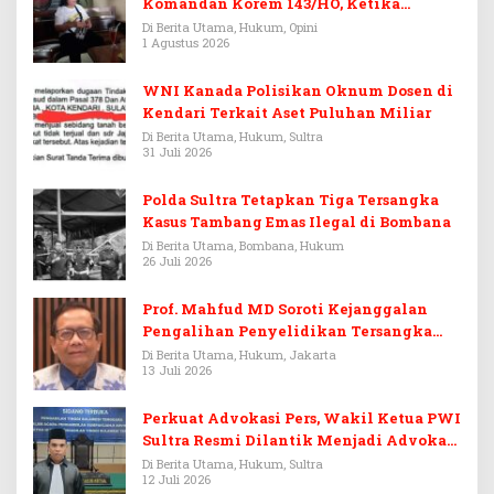
Komandan Korem 143/HO, Ketika
Warisan Menjadi Arena Pemerasan
Di Berita Utama, Hukum, Opini
1 Agustus 2026
WNI Kanada Polisikan Oknum Dosen di
Kendari Terkait Aset Puluhan Miliar
Di Berita Utama, Hukum, Sultra
31 Juli 2026
Polda Sultra Tetapkan Tiga Tersangka
Kasus Tambang Emas Ilegal di Bombana
Di Berita Utama, Bombana, Hukum
26 Juli 2026
Prof. Mahfud MD Soroti Kejanggalan
Pengalihan Penyelidikan Tersangka
Febrie Adriansyah
Di Berita Utama, Hukum, Jakarta
13 Juli 2026
Perkuat Advokasi Pers, Wakil Ketua PWI
Sultra Resmi Dilantik Menjadi Advokat
PERADI
Di Berita Utama, Hukum, Sultra
12 Juli 2026