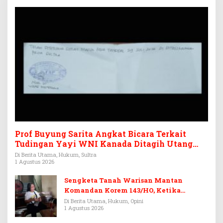
Prof Buyung Sarita Angkat Bicara Terkait
Tudingan Yayi WNI Kanada Ditagih Utang
Rp3,6 Miliar
Di Berita Utama, Hukum, Sultra
1 Agustus 2026
Sengketa Tanah Warisan Mantan
Komandan Korem 143/HO, Ketika
Warisan Menjadi Arena Pemerasan
Di Berita Utama, Hukum, Opini
1 Agustus 2026