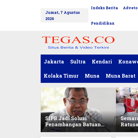
L
Indeks Berita
Adveto
tutup
e
Jumat, 7 Agustus
w
2026
a
Pendidikan
t
i
k
e
k
o
Jakarta
Sultra
Kendari
Konaw
n
t
Kolaka Timur
Muna
Muna Barat
e
n
SIPB Jadi Solusi
Semar
Penambangan Batuan
Ratus
Komoditas ex-Golongan
Sekret
C di Sultra
Ikuti 