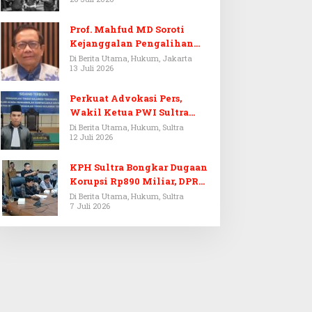
Prof. Mahfud MD Soroti
Kejanggalan Pengalihan
Penyelidikan Tersangka
Di Berita Utama, Hukum, Jakarta
13 Juli 2026
Febrie Adriansyah
Perkuat Advokasi Pers,
Wakil Ketua PWI Sultra
Resmi Dilantik Menjadi
Di Berita Utama, Hukum, Sultra
12 Juli 2026
Advokat PERADI
KPH Sultra Bongkar Dugaan
Korupsi Rp890 Miliar, DPRD
Sultra Gelar RDP
Di Berita Utama, Hukum, Sultra
7 Juli 2026