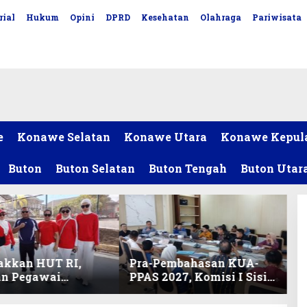
rial
Hukum
Opini
DPRD
Kesehatan
Olahraga
Pariwisata
e
Konawe Selatan
Konawe Utara
Konawe Kepul
Buton
Buton Selatan
Buton Tengah
Buton Utar
akkan HUT RI,
Pra-Pembahasan KUA-
an Pegawai
PPAS 2027, Komisi I Sisir
ariat DPRD Sultra
Program Prioritas
Lomba Bola Gotong
Berkelanjutan