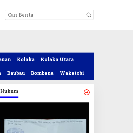
tutup
auan
Kolaka
Kolaka Utara
a
Baubau
Bombana
Wakatobi
Hukum