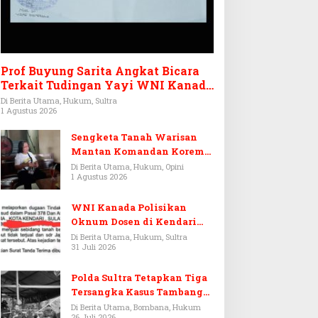
Prof Buyung Sarita Angkat Bicara
Terkait Tudingan Yayi WNI Kanada
Ditagih Utang Rp3,6 Miliar
Di Berita Utama, Hukum, Sultra
1 Agustus 2026
Sengketa Tanah Warisan
Mantan Komandan Korem
143/HO, Ketika Warisan
Di Berita Utama, Hukum, Opini
1 Agustus 2026
Menjadi Arena Pemerasan
WNI Kanada Polisikan
Oknum Dosen di Kendari
Terkait Aset Puluhan Miliar
Di Berita Utama, Hukum, Sultra
31 Juli 2026
Polda Sultra Tetapkan Tiga
Tersangka Kasus Tambang
Emas Ilegal di Bombana
Di Berita Utama, Bombana, Hukum
26 Juli 2026