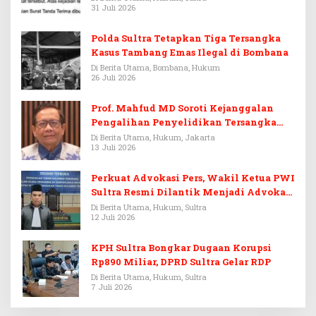
31 Juli 2026
Polda Sultra Tetapkan Tiga Tersangka
Kasus Tambang Emas Ilegal di Bombana
Di Berita Utama, Bombana, Hukum
26 Juli 2026
Prof. Mahfud MD Soroti Kejanggalan
Pengalihan Penyelidikan Tersangka
Febrie Adriansyah
Di Berita Utama, Hukum, Jakarta
13 Juli 2026
Perkuat Advokasi Pers, Wakil Ketua PWI
Sultra Resmi Dilantik Menjadi Advokat
PERADI
Di Berita Utama, Hukum, Sultra
12 Juli 2026
KPH Sultra Bongkar Dugaan Korupsi
Rp890 Miliar, DPRD Sultra Gelar RDP
Di Berita Utama, Hukum, Sultra
7 Juli 2026