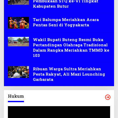
Pembukaan STQ ke-VI Tingkat
Kabupaten Butur
Tari Balumpa Meriahkan Acara
Pentas Seni di Yogyakarta
Wakil Bupati Buteng Resmi Buka
Pertandingan Olahraga Tradisional
Dalam Rangka Meriahkan TMMD ke
103
Ribuan Warga Sultra Meriahkan
Pesta Rakyat, Ali Mazi Lounching
Garbarata
Hukum