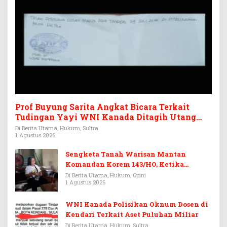
Prof Buyung Sarita Angkat Bicara Terkait
Tudingan Yayi WNI Kanada Ditagih Utang
Rp3,6 Miliar
Di Berita Utama, Hukum, Sultra
1 Agustus 2026
Sengketa Tanah Warisan Mantan
Komandan Korem 143/HO, Ketika
Warisan Menjadi Arena Pemerasan
Di Berita Utama, Hukum, Opini
1 Agustus 2026
WNI Kanada Polisikan Oknum Dosen di
Kendari Terkait Aset Puluhan Miliar
Di Berita Utama, Hukum, Sultra