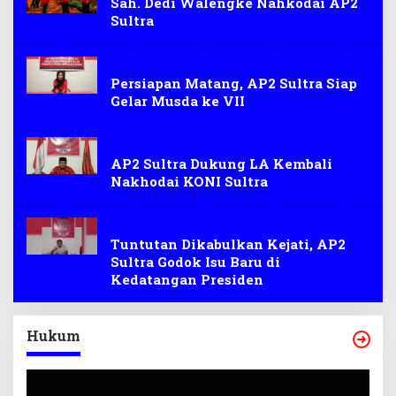
Sah. Dedi Walengke Nahkodai AP2
Sultra
AP2 Sultra
Persiapan Matang, AP2 Sultra Siap
Gelar Musda ke VII
AP2 Sultra
AP2 Sultra Dukung LA Kembali
Nakhodai KONI Sultra
AP2 Sultra
Tuntutan Dikabulkan Kejati, AP2
Sultra Godok Isu Baru di
Kedatangan Presiden
Hukum