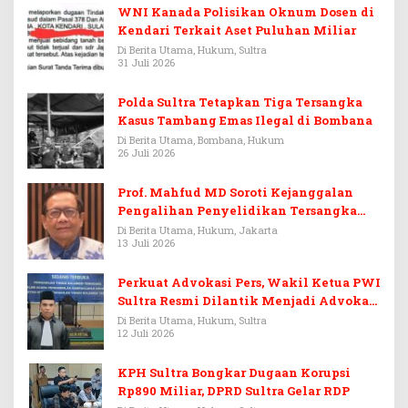
WNI Kanada Polisikan Oknum Dosen di
Kendari Terkait Aset Puluhan Miliar
Di Berita Utama, Hukum, Sultra
31 Juli 2026
Polda Sultra Tetapkan Tiga Tersangka
Kasus Tambang Emas Ilegal di Bombana
Di Berita Utama, Bombana, Hukum
26 Juli 2026
Prof. Mahfud MD Soroti Kejanggalan
Pengalihan Penyelidikan Tersangka
Febrie Adriansyah
Di Berita Utama, Hukum, Jakarta
13 Juli 2026
Perkuat Advokasi Pers, Wakil Ketua PWI
Sultra Resmi Dilantik Menjadi Advokat
PERADI
Di Berita Utama, Hukum, Sultra
12 Juli 2026
KPH Sultra Bongkar Dugaan Korupsi
Rp890 Miliar, DPRD Sultra Gelar RDP