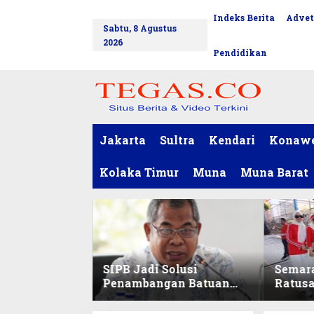
L
Indeks Berita
Advet
tutup
e
Sabtu, 8 Agustus
w
2026
a
Pendidikan
t
i
k
e
k
o
Jakarta
Sultra
Kendari
Konaw
n
t
Kolaka Timur
Muna
Muna Barat
e
n
SIPB Jadi Solusi
Semar
Penambangan Batuan
Ratus
Komoditas ex-Golongan
Sekret
C di Sultra
Ikuti 