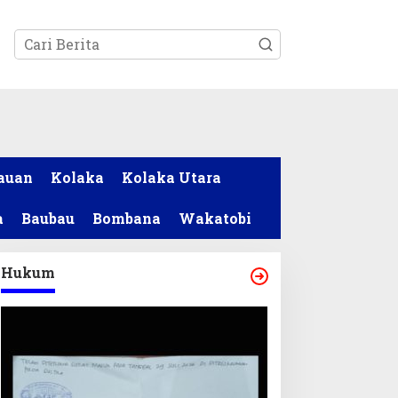
tutup
auan
Kolaka
Kolaka Utara
a
Baubau
Bombana
Wakatobi
Hukum