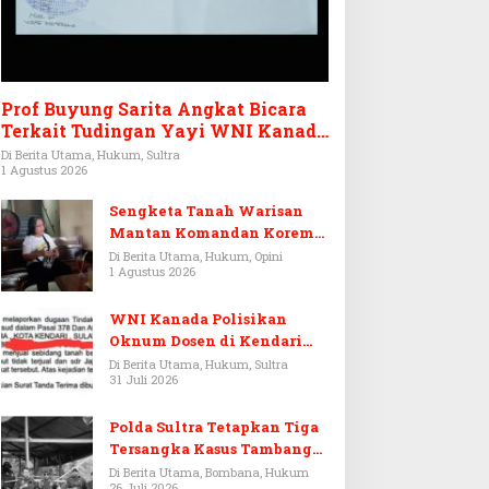
Prof Buyung Sarita Angkat Bicara
Terkait Tudingan Yayi WNI Kanada
Ditagih Utang Rp3,6 Miliar
Di Berita Utama, Hukum, Sultra
1 Agustus 2026
Sengketa Tanah Warisan
Mantan Komandan Korem
143/HO, Ketika Warisan
Di Berita Utama, Hukum, Opini
1 Agustus 2026
Menjadi Arena Pemerasan
WNI Kanada Polisikan
Oknum Dosen di Kendari
Terkait Aset Puluhan Miliar
Di Berita Utama, Hukum, Sultra
31 Juli 2026
Polda Sultra Tetapkan Tiga
Tersangka Kasus Tambang
Emas Ilegal di Bombana
Di Berita Utama, Bombana, Hukum
26 Juli 2026