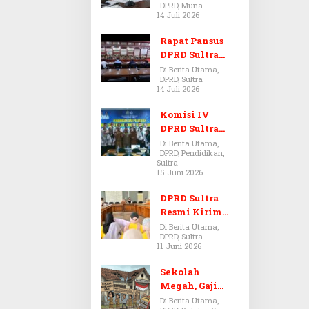
DPRD, Muna
Dugaan Jual
14 Juli 2026
Beli Tanah
Bermasalah di
Rapat Pansus
Muna
DPRD Sultra
Diskors Dua
Di Berita Utama,
DPRD, Sultra
Kali Akibat
14 Juli 2026
Ketidakhadira
n Pj Sekda
Komisi IV
DPRD Sultra
Kawal Hak
Di Berita Utama,
DPRD, Pendidikan,
Guru,
Sultra
Rencanakan
15 Juni 2026
Revisi Perda
Pendidikan
DPRD Sultra
Resmi Kirim
Aspirasi Tolak
Di Berita Utama,
DPRD, Sultra
Peraturan
11 Juni 2026
BPOM No. 5
Tahun 2026 ke
Sekolah
Komisi IX DPR
Megah, Gaji
RI
Guru Berdarah-
Di Berita Utama,