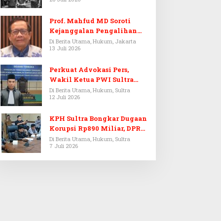
Prof. Mahfud MD Soroti
Kejanggalan Pengalihan
Penyelidikan Tersangka
Di Berita Utama, Hukum, Jakarta
13 Juli 2026
Febrie Adriansyah
Perkuat Advokasi Pers,
Wakil Ketua PWI Sultra
Resmi Dilantik Menjadi
Di Berita Utama, Hukum, Sultra
12 Juli 2026
Advokat PERADI
KPH Sultra Bongkar Dugaan
Korupsi Rp890 Miliar, DPRD
Sultra Gelar RDP
Di Berita Utama, Hukum, Sultra
7 Juli 2026