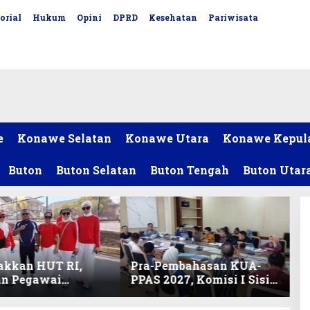
orial
Hukum
Opini
DPRD
Kesehatan
Pariwisata
e
Konawe Selatan
Konawe Utara
Konawe Kepul
Buton
Buton Selatan
Buton Tengah
Buton Utar
akkan HUT RI,
Pra-Pembahasan KUA-
an Pegawai
PPAS 2027, Komisi I Sisir
ariat DPRD Sultra
Program Prioritas
Lomba Bola Gotong
Berkelanjutan