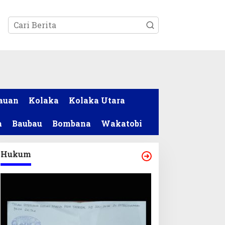
tutup
auan
Kolaka
Kolaka Utara
a
Baubau
Bombana
Wakatobi
Hukum