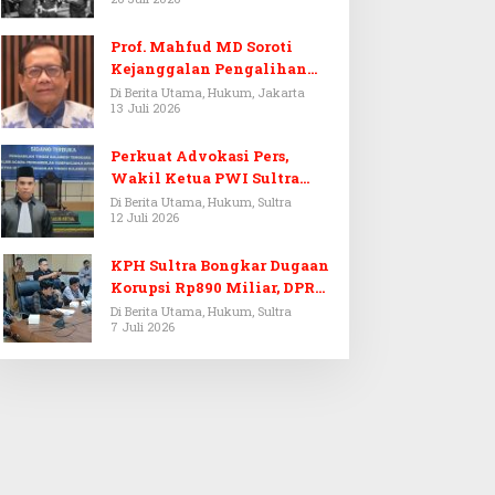
Prof. Mahfud MD Soroti
Kejanggalan Pengalihan
Penyelidikan Tersangka
Di Berita Utama, Hukum, Jakarta
13 Juli 2026
Febrie Adriansyah
Perkuat Advokasi Pers,
Wakil Ketua PWI Sultra
Resmi Dilantik Menjadi
Di Berita Utama, Hukum, Sultra
12 Juli 2026
Advokat PERADI
KPH Sultra Bongkar Dugaan
Korupsi Rp890 Miliar, DPRD
Sultra Gelar RDP
Di Berita Utama, Hukum, Sultra
7 Juli 2026