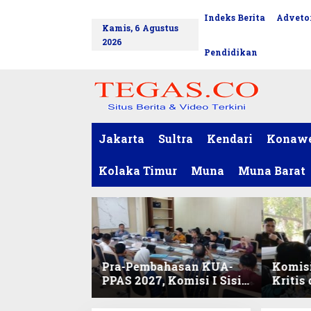
L
Indeks Berita
Advetor
tutup
e
Kamis, 6 Agustus
w
2026
a
Pendidikan
t
i
k
e
k
o
Jakarta
Sultra
Kendari
Konaw
n
t
Kolaka Timur
Muna
Muna Barat
e
n
Pra-Pembahasan KUA-
Komisi
PPAS 2027, Komisi I Sisir
Kritis
Program Prioritas
Harmo
Berkelanjutan
2027 d