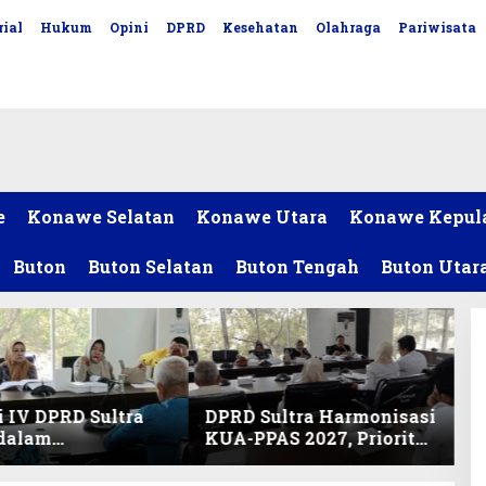
ial
Hukum
Opini
DPRD
Kesehatan
Olahraga
Pariwisata
e
Konawe Selatan
Konawe Utara
Konawe Kepul
Buton
Buton Selatan
Buton Tengah
Buton Utar
 IV DPRD Sultra
DPRD Sultra Harmonisasi
 dalam
KUA-PPAS 2027, Prioritas
nisasi KUA-PPAS
Pendidikan, Kebudayaan,
an Perubahan
dan Pelunasan Utang