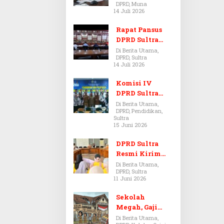
DPRD, Muna
Dugaan Jual
14 Juli 2026
Beli Tanah
Bermasalah di
Rapat Pansus
Muna
DPRD Sultra
Diskors Dua
Di Berita Utama,
DPRD, Sultra
Kali Akibat
14 Juli 2026
Ketidakhadira
n Pj Sekda
Komisi IV
DPRD Sultra
Kawal Hak
Di Berita Utama,
DPRD, Pendidikan,
Guru,
Sultra
Rencanakan
15 Juni 2026
Revisi Perda
Pendidikan
DPRD Sultra
Resmi Kirim
Aspirasi Tolak
Di Berita Utama,
DPRD, Sultra
Peraturan
11 Juni 2026
BPOM No. 5
Tahun 2026 ke
Sekolah
Komisi IX DPR
Megah, Gaji
RI
Guru Berdarah-
Di Berita Utama,