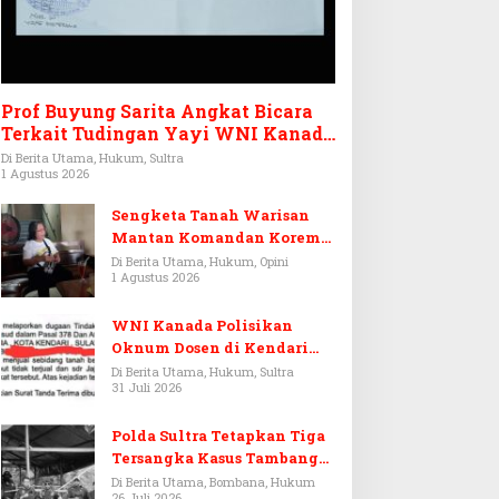
Prof Buyung Sarita Angkat Bicara
Terkait Tudingan Yayi WNI Kanada
Ditagih Utang Rp3,6 Miliar
Di Berita Utama, Hukum, Sultra
1 Agustus 2026
Sengketa Tanah Warisan
Mantan Komandan Korem
143/HO, Ketika Warisan
Di Berita Utama, Hukum, Opini
1 Agustus 2026
Menjadi Arena Pemerasan
WNI Kanada Polisikan
Oknum Dosen di Kendari
Terkait Aset Puluhan Miliar
Di Berita Utama, Hukum, Sultra
31 Juli 2026
Polda Sultra Tetapkan Tiga
Tersangka Kasus Tambang
Emas Ilegal di Bombana
Di Berita Utama, Bombana, Hukum
26 Juli 2026