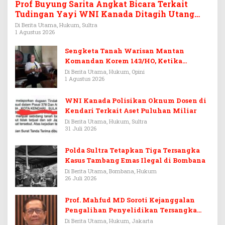
Prof Buyung Sarita Angkat Bicara Terkait
Tudingan Yayi WNI Kanada Ditagih Utang
Rp3,6 Miliar
Di Berita Utama, Hukum, Sultra
1 Agustus 2026
Sengketa Tanah Warisan Mantan
Komandan Korem 143/HO, Ketika
Warisan Menjadi Arena Pemerasan
Di Berita Utama, Hukum, Opini
1 Agustus 2026
WNI Kanada Polisikan Oknum Dosen di
Kendari Terkait Aset Puluhan Miliar
Di Berita Utama, Hukum, Sultra
31 Juli 2026
Polda Sultra Tetapkan Tiga Tersangka
Kasus Tambang Emas Ilegal di Bombana
Di Berita Utama, Bombana, Hukum
26 Juli 2026
Prof. Mahfud MD Soroti Kejanggalan
Pengalihan Penyelidikan Tersangka
Febrie Adriansyah
Di Berita Utama, Hukum, Jakarta