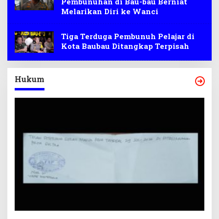
Pembunuhan di Bau-bau Berniat
Melarikan Diri ke Wanci
Tiga Terduga Pembunuh Pelajar di
Kota Baubau Ditangkap Terpisah
Hukum