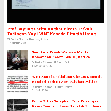
Prof Buyung Sarita Angkat Bicara Terkait
Tudingan Yayi WNI Kanada Ditagih Utang
Rp3,6 Miliar
Di Berita Utama, Hukum, Sultra
1 Agustus 2026
Sengketa Tanah Warisan Mantan
Komandan Korem 143/HO, Ketika
Warisan Menjadi Arena Pemerasan
Di Berita Utama, Hukum, Opini
1 Agustus 2026
WNI Kanada Polisikan Oknum Dosen di
Kendari Terkait Aset Puluhan Miliar
Di Berita Utama, Hukum, Sultra
31 Juli 2026
Polda Sultra Tetapkan Tiga Tersangka
Kasus Tambang Emas Ilegal di Bombana