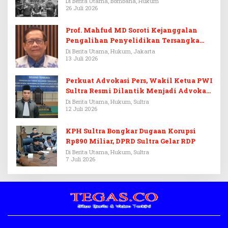
Di Berita Utama, Bombana, Hukum
26 Juli 2026
Prof. Mahfud MD Soroti Kejanggalan
Pengalihan Penyelidikan Tersangka
Febrie Adriansyah
Di Berita Utama, Hukum, Jakarta
13 Juli 2026
Perkuat Advokasi Pers, Wakil Ketua PWI
Sultra Resmi Dilantik Menjadi Advokat
PERADI
Di Berita Utama, Hukum, Sultra
12 Juli 2026
KPH Sultra Bongkar Dugaan Korupsi
Rp890 Miliar, DPRD Sultra Gelar RDP
Di Berita Utama, Hukum, Sultra
7 Juli 2026