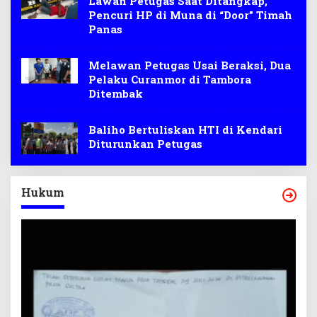
Lawan Petugas Saat Ditangkap,
Pencuri HP di Muna di “Door” Timah
Panas
Melawan Petugas Usai Beraksi, Dua
Pelaku Curanmor di Tambora
Ditembak
Baliho Bertuliskan HTI di Kendari
Diturunkan Petugas
Hukum