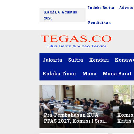
L
Indeks Berita
Advetor
tutup
e
Kamis, 6 Agustus
w
2026
a
Pendidikan
t
i
k
e
k
o
Jakarta
Sultra
Kendari
Konaw
n
t
Kolaka Timur
Muna
Muna Barat
e
n
Pra-Pembahasan KUA-
Komisi
PPAS 2027, Komisi I Sisir
Kritis
Program Prioritas
Harmo
Berkelanjutan
2027 d