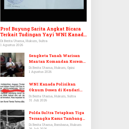
Prof Buyung Sarita Angkat Bicara
Terkait Tudingan Yayi WNI Kanada
Ditagih Utang Rp3,6 Miliar
Di Berita Utama, Hukum, Sultra
1 Agustus 2026
Sengketa Tanah Warisan
Mantan Komandan Korem
143/HO, Ketika Warisan
Di Berita Utama, Hukum, Opini
1 Agustus 2026
Menjadi Arena Pemerasan
WNI Kanada Polisikan
Oknum Dosen di Kendari
Terkait Aset Puluhan Miliar
Di Berita Utama, Hukum, Sultra
31 Juli 2026
Polda Sultra Tetapkan Tiga
Tersangka Kasus Tambang
Emas Ilegal di Bombana
Di Berita Utama, Bombana, Hukum
26 Juli 2026