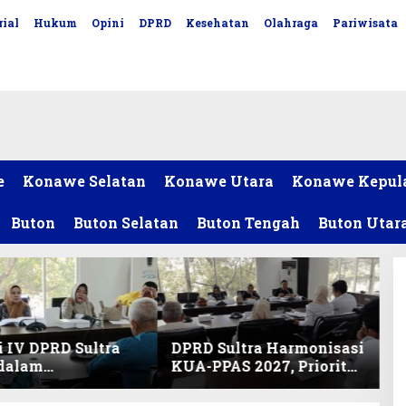
ial
Hukum
Opini
DPRD
Kesehatan
Olahraga
Pariwisata
e
Konawe Selatan
Konawe Utara
Konawe Kepul
Buton
Buton Selatan
Buton Tengah
Buton Utar
 IV DPRD Sultra
DPRD Sultra Harmonisasi
 dalam
KUA-PPAS 2027, Prioritas
nisasi KUA-PPAS
Pendidikan, Kebudayaan,
an Perubahan
dan Pelunasan Utang