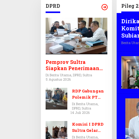
APBD 
DPRD
Pileg 
Dirik
Komit
Subia
Berita Ut
Pemprov Sultra
Siapkan Penerimaan
CPNS dan PPPK 2027,
Di Berita Utama, DPRD, Sultra
5 Agustus 2026
DPRD Sultra Desak
Formasi Disabilitas
RDP Gabungan
Polemik PT
Antam-SJS
Di Berita Utama,
DPRD, Sultra
Kolaka
14 Juli 2026
Ditunda,
Komisi III dan
Komisi I DPRD
IV Menunggu
Sultra Gelar
Hasil Audit BPK
RDP, Ungkap
Di Berita Utama,