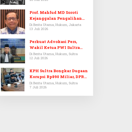
Prof. Mahfud MD Soroti
Kejanggalan Pengalihan
Penyelidikan Tersangka
Di Berita Utama, Hukum, Jakarta
13 Juli 2026
Febrie Adriansyah
Perkuat Advokasi Pers,
Wakil Ketua PWI Sultra
Resmi Dilantik Menjadi
Di Berita Utama, Hukum, Sultra
12 Juli 2026
Advokat PERADI
KPH Sultra Bongkar Dugaan
Korupsi Rp890 Miliar, DPRD
Sultra Gelar RDP
Di Berita Utama, Hukum, Sultra
7 Juli 2026