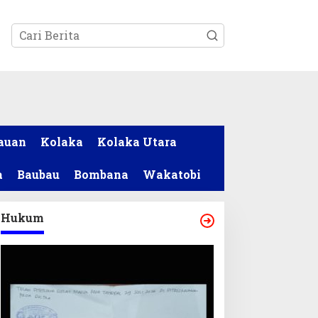
tutup
auan
Kolaka
Kolaka Utara
a
Baubau
Bombana
Wakatobi
Hukum