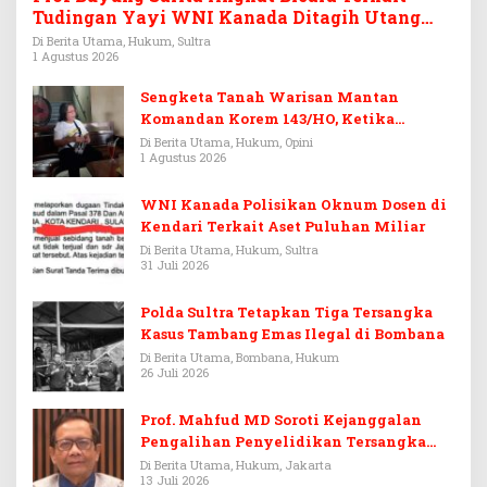
Tudingan Yayi WNI Kanada Ditagih Utang
Rp3,6 Miliar
Di Berita Utama, Hukum, Sultra
1 Agustus 2026
Sengketa Tanah Warisan Mantan
Komandan Korem 143/HO, Ketika
Warisan Menjadi Arena Pemerasan
Di Berita Utama, Hukum, Opini
1 Agustus 2026
WNI Kanada Polisikan Oknum Dosen di
Kendari Terkait Aset Puluhan Miliar
Di Berita Utama, Hukum, Sultra
31 Juli 2026
Polda Sultra Tetapkan Tiga Tersangka
Kasus Tambang Emas Ilegal di Bombana
Di Berita Utama, Bombana, Hukum
26 Juli 2026
Prof. Mahfud MD Soroti Kejanggalan
Pengalihan Penyelidikan Tersangka
Febrie Adriansyah
Di Berita Utama, Hukum, Jakarta
13 Juli 2026