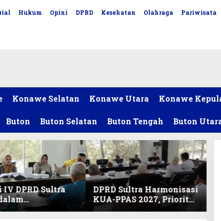
ial
Hukum
Opini
DPRD
Kesehatan
Olahraga
Pariwisata
e
Konawe Selatan
Konawe Utara
Konawe Kepul
Buton
Buton Selatan
Buton Tengah
Buton Utar
 IV DPRD Sultra
DPRD Sultra Harmonisasi
 dalam
KUA-PPAS 2027, Prioritas
nisasi KUA-PPAS
Pendidikan, Kebudayaan,
an Perubahan
dan Pelunasan Utang