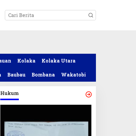
tutup
auan
Kolaka
Kolaka Utara
a
Baubau
Bombana
Wakatobi
Hukum