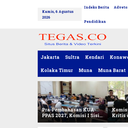
L
Indeks Berita
Advetor
tutup
e
Kamis, 6 Agustus
w
2026
a
Pendidikan
t
i
k
e
k
o
Jakarta
Sultra
Kendari
Konaw
n
t
Kolaka Timur
Muna
Muna Barat
e
n
Pra-Pembahasan KUA-
Komisi
PPAS 2027, Komisi I Sisir
Kritis
Program Prioritas
Harmo
Berkelanjutan
2027 d