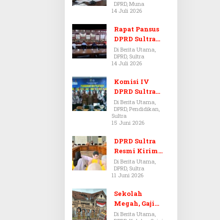
DPRD, Muna
Dugaan Jual
14 Juli 2026
Beli Tanah
Bermasalah di
Rapat Pansus
Muna
DPRD Sultra
Diskors Dua
Di Berita Utama,
DPRD, Sultra
Kali Akibat
14 Juli 2026
Ketidakhadira
n Pj Sekda
Komisi IV
DPRD Sultra
Kawal Hak
Di Berita Utama,
DPRD, Pendidikan,
Guru,
Sultra
Rencanakan
15 Juni 2026
Revisi Perda
Pendidikan
DPRD Sultra
Resmi Kirim
Aspirasi Tolak
Di Berita Utama,
DPRD, Sultra
Peraturan
11 Juni 2026
BPOM No. 5
Tahun 2026 ke
Sekolah
Komisi IX DPR
Megah, Gaji
RI
Guru Berdarah-
Di Berita Utama,