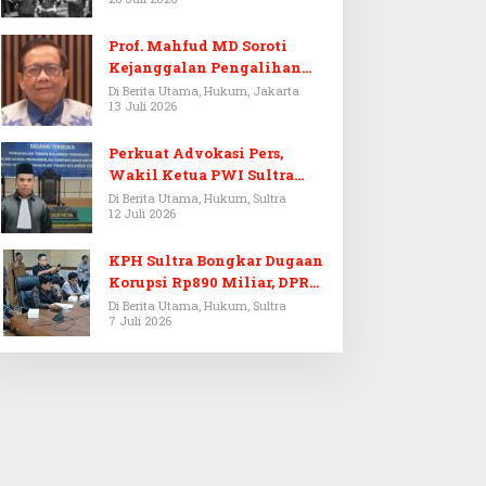
Prof. Mahfud MD Soroti
Kejanggalan Pengalihan
Penyelidikan Tersangka
Di Berita Utama, Hukum, Jakarta
13 Juli 2026
Febrie Adriansyah
Perkuat Advokasi Pers,
Wakil Ketua PWI Sultra
Resmi Dilantik Menjadi
Di Berita Utama, Hukum, Sultra
12 Juli 2026
Advokat PERADI
KPH Sultra Bongkar Dugaan
Korupsi Rp890 Miliar, DPRD
Sultra Gelar RDP
Di Berita Utama, Hukum, Sultra
7 Juli 2026