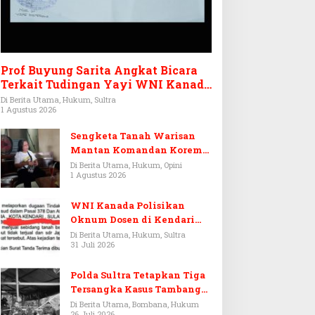
Prof Buyung Sarita Angkat Bicara
Terkait Tudingan Yayi WNI Kanada
Ditagih Utang Rp3,6 Miliar
Di Berita Utama, Hukum, Sultra
1 Agustus 2026
Sengketa Tanah Warisan
Mantan Komandan Korem
143/HO, Ketika Warisan
Di Berita Utama, Hukum, Opini
1 Agustus 2026
Menjadi Arena Pemerasan
WNI Kanada Polisikan
Oknum Dosen di Kendari
Terkait Aset Puluhan Miliar
Di Berita Utama, Hukum, Sultra
31 Juli 2026
Polda Sultra Tetapkan Tiga
Tersangka Kasus Tambang
Emas Ilegal di Bombana
Di Berita Utama, Bombana, Hukum
26 Juli 2026