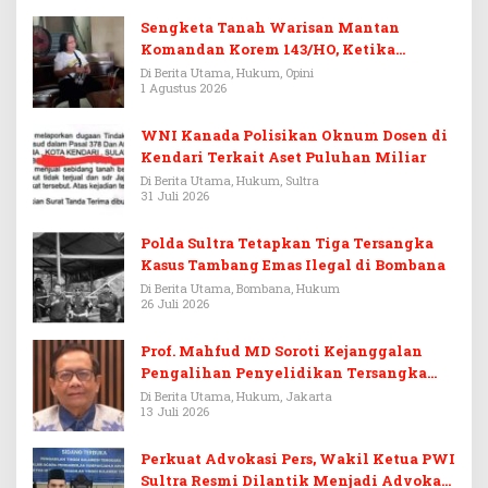
Sengketa Tanah Warisan Mantan
Komandan Korem 143/HO, Ketika
Warisan Menjadi Arena Pemerasan
Di Berita Utama, Hukum, Opini
1 Agustus 2026
WNI Kanada Polisikan Oknum Dosen di
Kendari Terkait Aset Puluhan Miliar
Di Berita Utama, Hukum, Sultra
31 Juli 2026
Polda Sultra Tetapkan Tiga Tersangka
Kasus Tambang Emas Ilegal di Bombana
Di Berita Utama, Bombana, Hukum
26 Juli 2026
Prof. Mahfud MD Soroti Kejanggalan
Pengalihan Penyelidikan Tersangka
Febrie Adriansyah
Di Berita Utama, Hukum, Jakarta
13 Juli 2026
Perkuat Advokasi Pers, Wakil Ketua PWI
Sultra Resmi Dilantik Menjadi Advokat