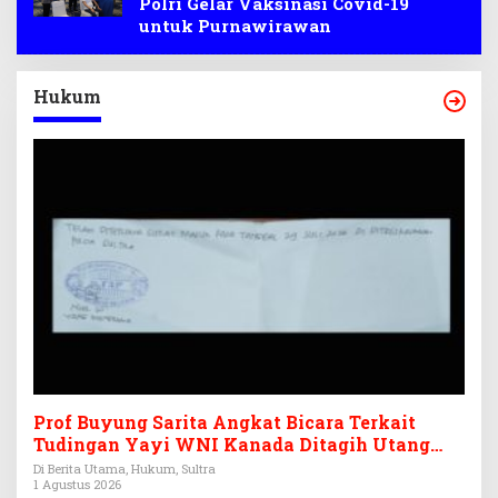
Polri Gelar Vaksinasi Covid-19
untuk Purnawirawan
Hukum
Prof Buyung Sarita Angkat Bicara Terkait
Tudingan Yayi WNI Kanada Ditagih Utang
Rp3,6 Miliar
Di Berita Utama, Hukum, Sultra
1 Agustus 2026