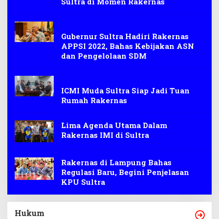
Sultra di Momen Rakernas
Nusantara
Gubernur Sultra Hadiri Rakernas
APPSI 2022, Bahas Kebijakan ASN
dan Pengelolaan SDM
Ormas
ICMI Muda Sultra Siap Jadi Tuan
Rumah Rakernas
Lima Agenda Utama Dalam
Rakernas IMI di Sultra
Rakernas di Lampung Bahas
Regulasi Baru, Begini Penjelasan
KPU Sultra
Hukum