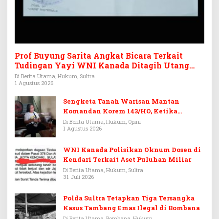
Prof Buyung Sarita Angkat Bicara Terkait
Tudingan Yayi WNI Kanada Ditagih Utang
Rp3,6 Miliar
Di Berita Utama, Hukum, Sultra
1 Agustus 2026
Sengketa Tanah Warisan Mantan
Komandan Korem 143/HO, Ketika
Warisan Menjadi Arena Pemerasan
Di Berita Utama, Hukum, Opini
1 Agustus 2026
WNI Kanada Polisikan Oknum Dosen di
Kendari Terkait Aset Puluhan Miliar
Di Berita Utama, Hukum, Sultra
31 Juli 2026
Polda Sultra Tetapkan Tiga Tersangka
Kasus Tambang Emas Ilegal di Bombana
Di Berita Utama, Bombana, Hukum