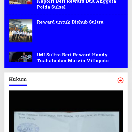
Kapolri Beri Reward Dua Anggota
Polda Sulsel
Reward untuk Dishub Sultra
IMI Sultra Beri Reword Handy
Tuahatu dan Marvin Villopoto
Hukum