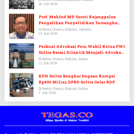
26 Juli 2026
Prof. Mahfud MD Soroti Kejanggalan
Pengalihan Penyelidikan Tersangka
Febrie Adriansyah
Di Berita Utama, Hukum, Jakarta
13 Juli 2026
Perkuat Advokasi Pers, Wakil Ketua PWI
Sultra Resmi Dilantik Menjadi Advokat
PERADI
Di Berita Utama, Hukum, Sultra
12 Juli 2026
KPH Sultra Bongkar Dugaan Korupsi
Rp890 Miliar, DPRD Sultra Gelar RDP
Di Berita Utama, Hukum, Sultra
7 Juli 2026