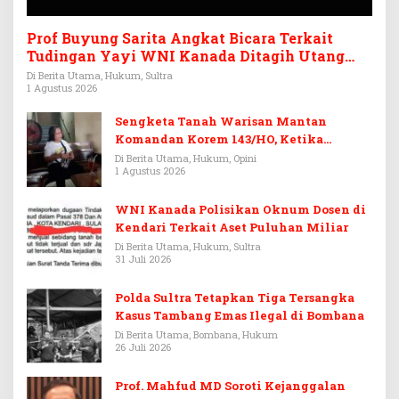
Prof Buyung Sarita Angkat Bicara Terkait
Tudingan Yayi WNI Kanada Ditagih Utang
Rp3,6 Miliar
Di Berita Utama, Hukum, Sultra
1 Agustus 2026
Sengketa Tanah Warisan Mantan
Komandan Korem 143/HO, Ketika
Warisan Menjadi Arena Pemerasan
Di Berita Utama, Hukum, Opini
1 Agustus 2026
WNI Kanada Polisikan Oknum Dosen di
Kendari Terkait Aset Puluhan Miliar
Di Berita Utama, Hukum, Sultra
31 Juli 2026
Polda Sultra Tetapkan Tiga Tersangka
Kasus Tambang Emas Ilegal di Bombana
Di Berita Utama, Bombana, Hukum
26 Juli 2026
Prof. Mahfud MD Soroti Kejanggalan