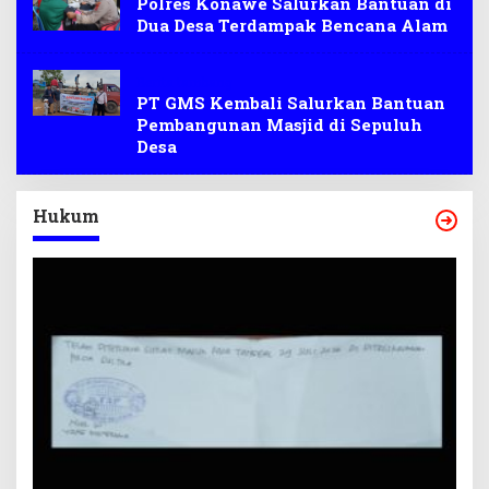
Polres Konawe Salurkan Bantuan di
Dua Desa Terdampak Bencana Alam
Berita tambang
PT GMS Kembali Salurkan Bantuan
Pembangunan Masjid di Sepuluh
Desa
Hukum