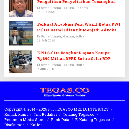
Pengalihan Penyelidikan Tersangka
Febrie Adriansyah
Di Berita Utama, Hukum, Jakarta
13 Juli 2026
Perkuat Advokasi Pers, Wakil Ketua PWI
Sultra Resmi Dilantik Menjadi Advokat
PERADI
Di Berita Utama, Hukum, Sultra
12 Juli 2026
KPH Sultra Bongkar Dugaan Korupsi
Rp890 Miliar, DPRD Sultra Gelar RDP
Di Berita Utama, Hukum, Sultra
7 Juli 2026
Copyright © 2014 - 2026 PT. TEGASCO MEDIA INTERNET
Kontak kami
Tim Redaksi
Tentang Tegas.co
Pedoman Media Siber
Bank Data
E-Katalog Tegas.co
Disclaimer
Karier