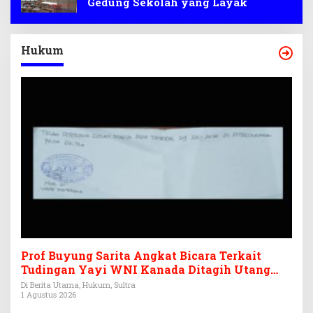
Gedung Sekolah yang Layak
Hukum
Prof Buyung Sarita Angkat Bicara Terkait
Tudingan Yayi WNI Kanada Ditagih Utang
Rp3,6 Miliar
Di Berita Utama, Hukum, Sultra
1 Agustus 2026