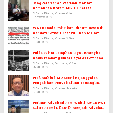
Sengketa Tanah Warisan Mantan
Komandan Korem 143/HO, Ketika
Warisan Menjadi Arena Pemerasan
Di Berita Utama, Hukum, Opini
1 Agustus 2026
WNI Kanada Polisikan Oknum Dosen di
Kendari Terkait Aset Puluhan Miliar
Di Berita Utama, Hukum, Sultra
31 Juli 2026
Polda Sultra Tetapkan Tiga Tersangka
Kasus Tambang Emas Ilegal di Bombana
Di Berita Utama, Bombana, Hukum
26 Juli 2026
Prof. Mahfud MD Soroti Kejanggalan
Pengalihan Penyelidikan Tersangka
Febrie Adriansyah
Di Berita Utama, Hukum, Jakarta
13 Juli 2026
Perkuat Advokasi Pers, Wakil Ketua PWI
Sultra Resmi Dilantik Menjadi Advokat
PERADI