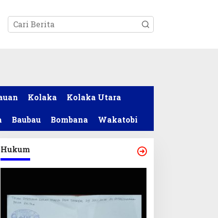
tutup
auan
Kolaka
Kolaka Utara
a
Baubau
Bombana
Wakatobi
Hukum