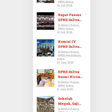
DPRD, Muna
Dugaan Jual
14 Juli 2026
Beli Tanah
Bermasalah di
Rapat Pansus
Muna
DPRD Sultra
Diskors Dua
Di Berita Utama,
DPRD, Sultra
Kali Akibat
14 Juli 2026
Ketidakhadira
n Pj Sekda
Komisi IV
DPRD Sultra
Kawal Hak
Di Berita Utama,
DPRD, Pendidikan,
Guru,
Sultra
Rencanakan
15 Juni 2026
Revisi Perda
Pendidikan
DPRD Sultra
Resmi Kirim
Aspirasi Tolak
Di Berita Utama,
DPRD, Sultra
Peraturan
11 Juni 2026
BPOM No. 5
Tahun 2026 ke
Sekolah
Komisi IX DPR
Megah, Gaji
RI
Guru Berdarah-
Di Berita Utama,