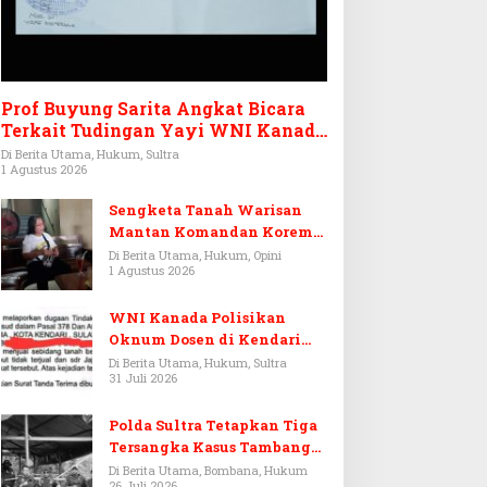
Prof Buyung Sarita Angkat Bicara
Terkait Tudingan Yayi WNI Kanada
Ditagih Utang Rp3,6 Miliar
Di Berita Utama, Hukum, Sultra
1 Agustus 2026
Sengketa Tanah Warisan
Mantan Komandan Korem
143/HO, Ketika Warisan
Di Berita Utama, Hukum, Opini
1 Agustus 2026
Menjadi Arena Pemerasan
WNI Kanada Polisikan
Oknum Dosen di Kendari
Terkait Aset Puluhan Miliar
Di Berita Utama, Hukum, Sultra
31 Juli 2026
Polda Sultra Tetapkan Tiga
Tersangka Kasus Tambang
Emas Ilegal di Bombana
Di Berita Utama, Bombana, Hukum
26 Juli 2026