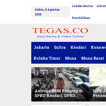
L
Indeks Berita
Advet
tutup
e
Sabtu, 8 Agustus
w
2026
a
Pendidikan
t
i
k
e
k
o
Jakarta
Sultra
Kendari
Konaw
n
t
Kolaka Timur
Muna
Muna Barat
e
n
Antrean BBM Panjang di
SIPB J
SPBU Kendari, DPRD
Penam
Sultra Duga Sistem
Komod
Barcode Curang
C di Su