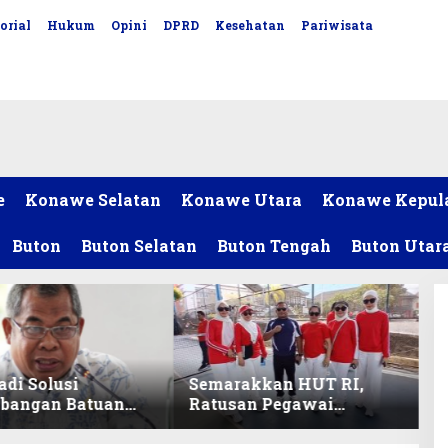
orial
Hukum
Opini
DPRD
Kesehatan
Pariwisata
e
Konawe Selatan
Konawe Utara
Konawe Kepul
Buton
Buton Selatan
Buton Tengah
Buton Utar
adi Solusi
Semarakkan HUT RI,
bangan Batuan
Ratusan Pegawai
itas ex-Golongan
Sekretariat DPRD Sultra
ltra
Ikuti Lomba Bola Gotong