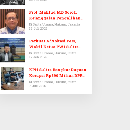
Prof. Mahfud MD Soroti
Kejanggalan Pengalihan
Penyelidikan Tersangka
Di Berita Utama, Hukum, Jakarta
13 Juli 2026
Febrie Adriansyah
Perkuat Advokasi Pers,
Wakil Ketua PWI Sultra
Resmi Dilantik Menjadi
Di Berita Utama, Hukum, Sultra
12 Juli 2026
Advokat PERADI
KPH Sultra Bongkar Dugaan
Korupsi Rp890 Miliar, DPRD
Sultra Gelar RDP
Di Berita Utama, Hukum, Sultra
7 Juli 2026