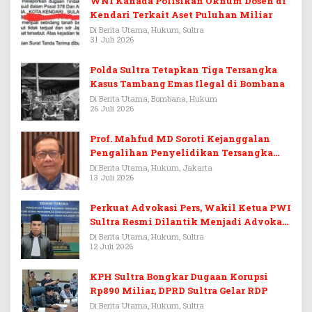
WNI Kanada Polisikan Oknum Dosen di
Kendari Terkait Aset Puluhan Miliar
Di Berita Utama, Hukum, Sultra
31 Juli 2026
Polda Sultra Tetapkan Tiga Tersangka
Kasus Tambang Emas Ilegal di Bombana
Di Berita Utama, Bombana, Hukum
26 Juli 2026
Prof. Mahfud MD Soroti Kejanggalan
Pengalihan Penyelidikan Tersangka
Febrie Adriansyah
Di Berita Utama, Hukum, Jakarta
13 Juli 2026
Perkuat Advokasi Pers, Wakil Ketua PWI
Sultra Resmi Dilantik Menjadi Advokat
PERADI
Di Berita Utama, Hukum, Sultra
12 Juli 2026
KPH Sultra Bongkar Dugaan Korupsi
Rp890 Miliar, DPRD Sultra Gelar RDP
Di Berita Utama, Hukum, Sultra