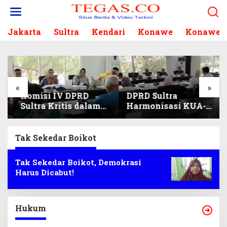
L
e
w
Jakarta
Sultra
Kendari
Konawe
Konawe S
a
t
i
k
e
k
«
»
Komisi IV DPRD
DPRD Sultra
o
Sultra Kritis dalam
Harmonisasi KUA-
n
Harmonisasi KUA-
PPAS 2027, Prioritas
t
PPAS 2027 dan
Pendidikan,
e
Perubahan APBD
Kebudayaan, dan
n
Tak Sekedar Boikot
2026
Pelunasan Utang
Infrastruktur
Tak Sekedar Boikot, Demokrasi
Harus Dicabut!
Hukum