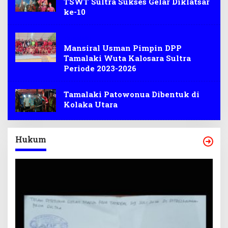
TSWT Sultra Sukses Gelar Diklatsar
ke-10
Tamalaki
Mansiral Usman Pimpin DPP
Tamalaki Wuta Kalosara Sultra
Periode 2023-2026
Tamalaki Patowonua Dibentuk di
Kolaka Utara
Hukum