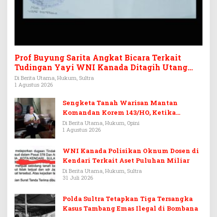
Prof Buyung Sarita Angkat Bicara Terkait
Tudingan Yayi WNI Kanada Ditagih Utang
Rp3,6 Miliar
Di Berita Utama, Hukum, Sultra
1 Agustus 2026
Sengketa Tanah Warisan Mantan
Komandan Korem 143/HO, Ketika
Warisan Menjadi Arena Pemerasan
Di Berita Utama, Hukum, Opini
1 Agustus 2026
WNI Kanada Polisikan Oknum Dosen di
Kendari Terkait Aset Puluhan Miliar
Di Berita Utama, Hukum, Sultra
31 Juli 2026
Polda Sultra Tetapkan Tiga Tersangka
Kasus Tambang Emas Ilegal di Bombana