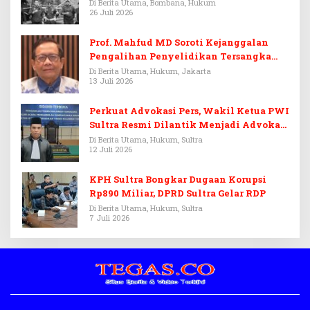
Di Berita Utama, Bombana, Hukum
26 Juli 2026
Prof. Mahfud MD Soroti Kejanggalan
Pengalihan Penyelidikan Tersangka
Febrie Adriansyah
Di Berita Utama, Hukum, Jakarta
13 Juli 2026
Perkuat Advokasi Pers, Wakil Ketua PWI
Sultra Resmi Dilantik Menjadi Advokat
PERADI
Di Berita Utama, Hukum, Sultra
12 Juli 2026
KPH Sultra Bongkar Dugaan Korupsi
Rp890 Miliar, DPRD Sultra Gelar RDP
Di Berita Utama, Hukum, Sultra
7 Juli 2026