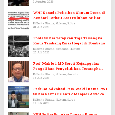
1 Agustus 2026
WNI Kanada Polisikan Oknum Dosen di
Kendari Terkait Aset Puluhan Miliar
Di Berita Utama, Hukum, Sultra
31 Juli 2026
Polda Sultra Tetapkan Tiga Tersangka
Kasus Tambang Emas Ilegal di Bombana
Di Berita Utama, Bombana, Hukum
26 Juli 2026
Prof. Mahfud MD Soroti Kejanggalan
Pengalihan Penyelidikan Tersangka
Febrie Adriansyah
Di Berita Utama, Hukum, Jakarta
13 Juli 2026
Perkuat Advokasi Pers, Wakil Ketua PWI
Sultra Resmi Dilantik Menjadi Advokat
PERADI
Di Berita Utama, Hukum, Sultra
12 Juli 2026
KPH Sultra Bongkar Dugaan Korupsi