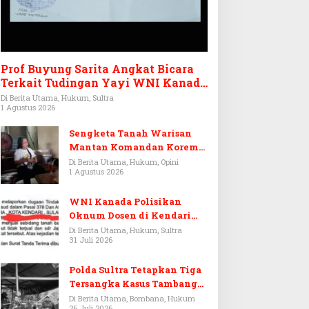
Prof Buyung Sarita Angkat Bicara
Terkait Tudingan Yayi WNI Kanada
Ditagih Utang Rp3,6 Miliar
Di Berita Utama, Hukum, Sultra
1 Agustus 2026
Sengketa Tanah Warisan
Mantan Komandan Korem
143/HO, Ketika Warisan
Di Berita Utama, Hukum, Opini
1 Agustus 2026
Menjadi Arena Pemerasan
WNI Kanada Polisikan
Oknum Dosen di Kendari
Terkait Aset Puluhan Miliar
Di Berita Utama, Hukum, Sultra
31 Juli 2026
Polda Sultra Tetapkan Tiga
Tersangka Kasus Tambang
Emas Ilegal di Bombana
Di Berita Utama, Bombana, Hukum
26 Juli 2026