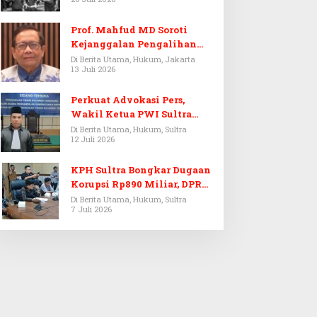
Prof. Mahfud MD Soroti
Kejanggalan Pengalihan
Penyelidikan Tersangka
Di Berita Utama, Hukum, Jakarta
13 Juli 2026
Febrie Adriansyah
Perkuat Advokasi Pers,
Wakil Ketua PWI Sultra
Resmi Dilantik Menjadi
Di Berita Utama, Hukum, Sultra
12 Juli 2026
Advokat PERADI
KPH Sultra Bongkar Dugaan
Korupsi Rp890 Miliar, DPRD
Sultra Gelar RDP
Di Berita Utama, Hukum, Sultra
7 Juli 2026