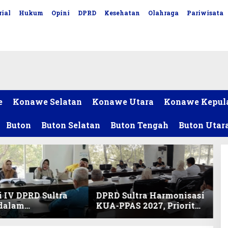
ial
Hukum
Opini
DPRD
Kesehatan
Olahraga
Pariwisata
e
Konawe Selatan
Konawe Utara
Konawe Kepul
Buton
Buton Selatan
Buton Tengah
Buton Utar
 IV DPRD Sultra
DPRD Sultra Harmonisasi
 dalam
KUA-PPAS 2027, Prioritas
nisasi KUA-PPAS
Pendidikan, Kebudayaan,
an Perubahan
dan Pelunasan Utang