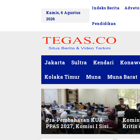
L
Indeks Berita
Advetor
tutup
e
Kamis, 6 Agustus
w
2026
a
Pendidikan
t
i
k
e
k
o
Jakarta
Sultra
Kendari
Konaw
n
t
Kolaka Timur
Muna
Muna Barat
e
n
Pra-Pembahasan KUA-
Komisi
PPAS 2027, Komisi I Sisir
Kritis
Program Prioritas
Harmo
Berkelanjutan
2027 d