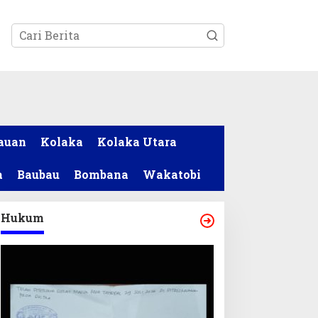
tutup
auan
Kolaka
Kolaka Utara
a
Baubau
Bombana
Wakatobi
Hukum