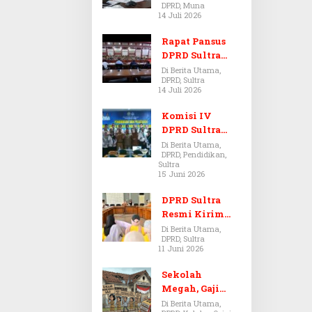
DPRD, Muna
Dugaan Jual
14 Juli 2026
Beli Tanah
Bermasalah di
Rapat Pansus
Muna
DPRD Sultra
Diskors Dua
Di Berita Utama,
DPRD, Sultra
Kali Akibat
14 Juli 2026
Ketidakhadira
n Pj Sekda
Komisi IV
DPRD Sultra
Kawal Hak
Di Berita Utama,
DPRD, Pendidikan,
Guru,
Sultra
Rencanakan
15 Juni 2026
Revisi Perda
Pendidikan
DPRD Sultra
Resmi Kirim
Aspirasi Tolak
Di Berita Utama,
DPRD, Sultra
Peraturan
11 Juni 2026
BPOM No. 5
Tahun 2026 ke
Sekolah
Komisi IX DPR
Megah, Gaji
RI
Guru Berdarah-
Di Berita Utama,