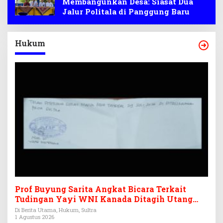
Membangunkan Desa: Siasat Dua
Jalur Politala di Panggung Baru
Hukum
Prof Buyung Sarita Angkat Bicara Terkait
Tudingan Yayi WNI Kanada Ditagih Utang
Rp3,6 Miliar
Di Berita Utama, Hukum, Sultra
1 Agustus 2026