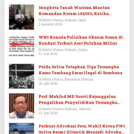
Sengketa Tanah Warisan Mantan
Komandan Korem 143/HO, Ketika
Warisan Menjadi Arena Pemerasan
Di Berita Utama, Hukum, Opini
1 Agustus 2026
WNI Kanada Polisikan Oknum Dosen di
Kendari Terkait Aset Puluhan Miliar
Di Berita Utama, Hukum, Sultra
31 Juli 2026
Polda Sultra Tetapkan Tiga Tersangka
Kasus Tambang Emas Ilegal di Bombana
Di Berita Utama, Bombana, Hukum
26 Juli 2026
Prof. Mahfud MD Soroti Kejanggalan
Pengalihan Penyelidikan Tersangka
Febrie Adriansyah
Di Berita Utama, Hukum, Jakarta
13 Juli 2026
Perkuat Advokasi Pers, Wakil Ketua PWI
Sultra Resmi Dilantik Menjadi Advokat