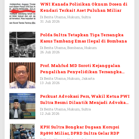
WNI Kanada Polisikan Oknum Dosen di
Kendari Terkait Aset Puluhan Miliar
Di Berita Utama, Hukum, Sultra
31 Juli 2026
Polda Sultra Tetapkan Tiga Tersangka
Kasus Tambang Emas Ilegal di Bombana
Di Berita Utama, Bombana, Hukum
26 Juli 2026
Prof. Mahfud MD Soroti Kejanggalan
Pengalihan Penyelidikan Tersangka
Febrie Adriansyah
Di Berita Utama, Hukum, Jakarta
13 Juli 2026
Perkuat Advokasi Pers, Wakil Ketua PWI
Sultra Resmi Dilantik Menjadi Advokat
PERADI
Di Berita Utama, Hukum, Sultra
12 Juli 2026
KPH Sultra Bongkar Dugaan Korupsi
Rp890 Miliar, DPRD Sultra Gelar RDP