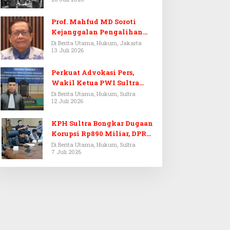
Prof. Mahfud MD Soroti
Kejanggalan Pengalihan
Penyelidikan Tersangka
Di Berita Utama, Hukum, Jakarta
13 Juli 2026
Febrie Adriansyah
Perkuat Advokasi Pers,
Wakil Ketua PWI Sultra
Resmi Dilantik Menjadi
Di Berita Utama, Hukum, Sultra
12 Juli 2026
Advokat PERADI
KPH Sultra Bongkar Dugaan
Korupsi Rp890 Miliar, DPRD
Sultra Gelar RDP
Di Berita Utama, Hukum, Sultra
7 Juli 2026