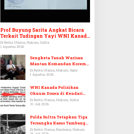
Prof Buyung Sarita Angkat Bicara
Terkait Tudingan Yayi WNI Kanada
Ditagih Utang Rp3,6 Miliar
Di Berita Utama, Hukum, Sultra
1 Agustus 2026
Sengketa Tanah Warisan
Mantan Komandan Korem
143/HO, Ketika Warisan
Di Berita Utama, Hukum, Opini
1 Agustus 2026
Menjadi Arena Pemerasan
WNI Kanada Polisikan
Oknum Dosen di Kendari
Terkait Aset Puluhan Miliar
Di Berita Utama, Hukum, Sultra
31 Juli 2026
Polda Sultra Tetapkan Tiga
Tersangka Kasus Tambang
Emas Ilegal di Bombana
Di Berita Utama, Bombana, Hukum
26 Juli 2026