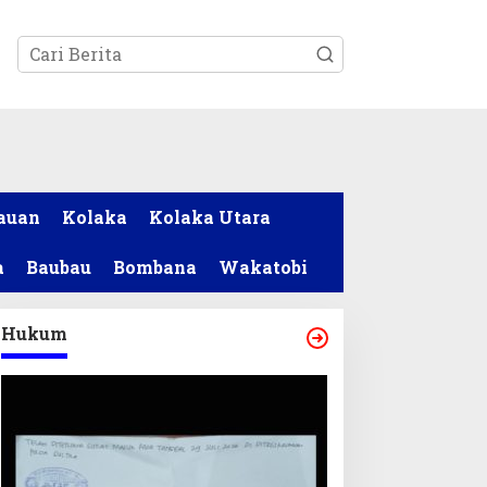
tutup
auan
Kolaka
Kolaka Utara
a
Baubau
Bombana
Wakatobi
Hukum