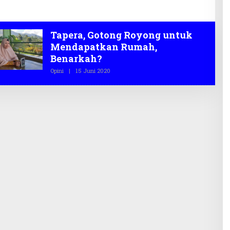
Tapera, Gotong Royong untuk
Mendapatkan Rumah,
Benarkah?
Opini
|
15 Juni 2020
O
L
E
H
T
E
G
A
S
.
C
O