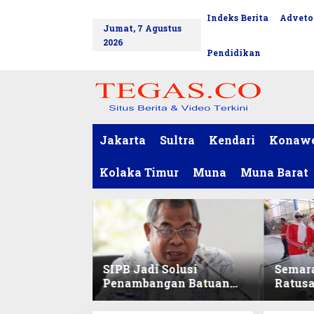
L
Indeks Berita
Adveto
tutup
e
Jumat, 7 Agustus
w
2026
a
Pendidikan
t
i
k
e
k
o
Jakarta
Sultra
Kendari
Konaw
n
t
Kolaka Timur
Muna
Muna Barat
e
n
SIPB Jadi Solusi
Semar
Penambangan Batuan
Ratus
Komoditas ex-Golongan
Sekret
C di Sultra
Ikuti 