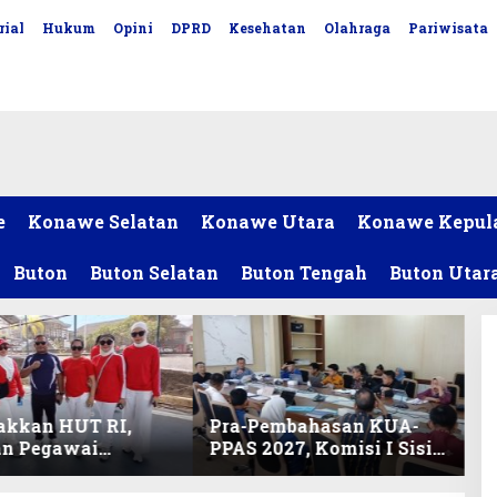
rial
Hukum
Opini
DPRD
Kesehatan
Olahraga
Pariwisata
e
Konawe Selatan
Konawe Utara
Konawe Kepul
Buton
Buton Selatan
Buton Tengah
Buton Utar
akkan HUT RI,
Pra-Pembahasan KUA-
an Pegawai
PPAS 2027, Komisi I Sisir
ariat DPRD Sultra
Program Prioritas
Lomba Bola Gotong
Berkelanjutan