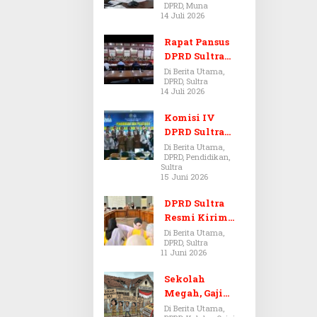
DPRD, Muna
Dugaan Jual
14 Juli 2026
Beli Tanah
Bermasalah di
Rapat Pansus
Muna
DPRD Sultra
Diskors Dua
Di Berita Utama,
DPRD, Sultra
Kali Akibat
14 Juli 2026
Ketidakhadira
n Pj Sekda
Komisi IV
DPRD Sultra
Kawal Hak
Di Berita Utama,
DPRD, Pendidikan,
Guru,
Sultra
Rencanakan
15 Juni 2026
Revisi Perda
Pendidikan
DPRD Sultra
Resmi Kirim
Aspirasi Tolak
Di Berita Utama,
DPRD, Sultra
Peraturan
11 Juni 2026
BPOM No. 5
Tahun 2026 ke
Sekolah
Komisi IX DPR
Megah, Gaji
RI
Guru Berdarah-
Di Berita Utama,