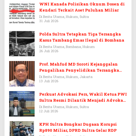
WNI Kanada Polisikan Oknum Dosen di
Kendari Terkait Aset Puluhan Miliar
Di Berita Utama, Hukum, Sultra
31 Juli 2026
Polda Sultra Tetapkan Tiga Tersangka
Kasus Tambang Emas Ilegal di Bombana
Di Berita Utama, Bombana, Hukum
26 Juli 2026
Prof. Mahfud MD Soroti Kejanggalan
Pengalihan Penyelidikan Tersangka
Febrie Adriansyah
Di Berita Utama, Hukum, Jakarta
13 Juli 2026
Perkuat Advokasi Pers, Wakil Ketua PWI
Sultra Resmi Dilantik Menjadi Advokat
PERADI
Di Berita Utama, Hukum, Sultra
12 Juli 2026
KPH Sultra Bongkar Dugaan Korupsi
Rp890 Miliar, DPRD Sultra Gelar RDP