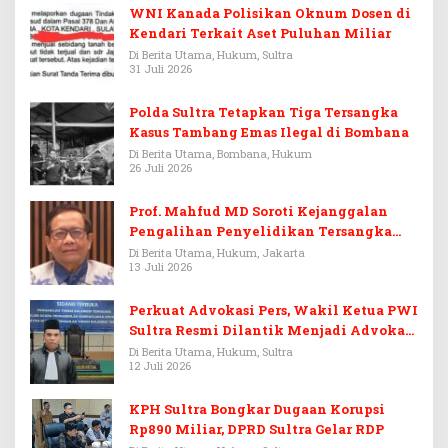
WNI Kanada Polisikan Oknum Dosen di
Kendari Terkait Aset Puluhan Miliar
Di Berita Utama, Hukum, Sultra
31 Juli 2026
Polda Sultra Tetapkan Tiga Tersangka
Kasus Tambang Emas Ilegal di Bombana
Di Berita Utama, Bombana, Hukum
26 Juli 2026
Prof. Mahfud MD Soroti Kejanggalan
Pengalihan Penyelidikan Tersangka
Febrie Adriansyah
Di Berita Utama, Hukum, Jakarta
13 Juli 2026
Perkuat Advokasi Pers, Wakil Ketua PWI
Sultra Resmi Dilantik Menjadi Advokat
PERADI
Di Berita Utama, Hukum, Sultra
12 Juli 2026
KPH Sultra Bongkar Dugaan Korupsi
Rp890 Miliar, DPRD Sultra Gelar RDP