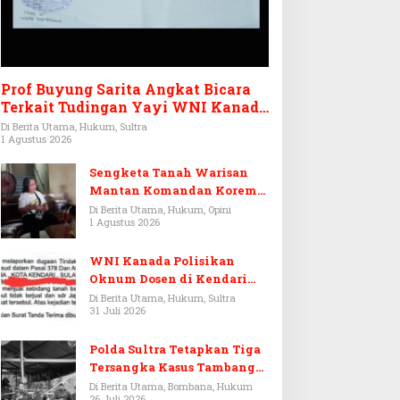
Prof Buyung Sarita Angkat Bicara
Terkait Tudingan Yayi WNI Kanada
Ditagih Utang Rp3,6 Miliar
Di Berita Utama, Hukum, Sultra
1 Agustus 2026
Sengketa Tanah Warisan
Mantan Komandan Korem
143/HO, Ketika Warisan
Di Berita Utama, Hukum, Opini
1 Agustus 2026
Menjadi Arena Pemerasan
WNI Kanada Polisikan
Oknum Dosen di Kendari
Terkait Aset Puluhan Miliar
Di Berita Utama, Hukum, Sultra
31 Juli 2026
Polda Sultra Tetapkan Tiga
Tersangka Kasus Tambang
Emas Ilegal di Bombana
Di Berita Utama, Bombana, Hukum
26 Juli 2026