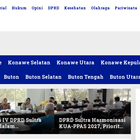
ial
Hukum
Opini
DPRD
Kesehatan
Olahraga
Pariwisata
e
Konawe Selatan
Konawe Utara
Konawe Kepul
Buton
Buton Selatan
Buton Tengah
Buton Utar
 IV DPRD Sultra
DPRD Sultra Harmonisasi
 dalam
KUA-PPAS 2027, Prioritas
nisasi KUA-PPAS
Pendidikan, Kebudayaan,
an Perubahan
dan Pelunasan Utang