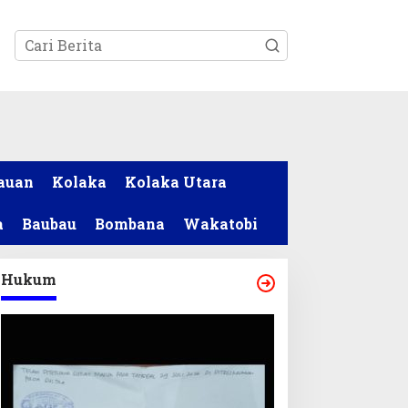
tutup
auan
Kolaka
Kolaka Utara
a
Baubau
Bombana
Wakatobi
Hukum