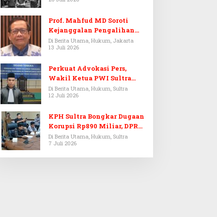
Prof. Mahfud MD Soroti
Kejanggalan Pengalihan
Penyelidikan Tersangka
Di Berita Utama, Hukum, Jakarta
13 Juli 2026
Febrie Adriansyah
Perkuat Advokasi Pers,
Wakil Ketua PWI Sultra
Resmi Dilantik Menjadi
Di Berita Utama, Hukum, Sultra
12 Juli 2026
Advokat PERADI
KPH Sultra Bongkar Dugaan
Korupsi Rp890 Miliar, DPRD
Sultra Gelar RDP
Di Berita Utama, Hukum, Sultra
7 Juli 2026