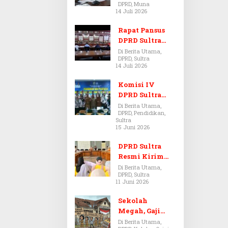
DPRD, Muna
Dugaan Jual
14 Juli 2026
Beli Tanah
Bermasalah di
Rapat Pansus
Muna
DPRD Sultra
Diskors Dua
Di Berita Utama,
DPRD, Sultra
Kali Akibat
14 Juli 2026
Ketidakhadira
n Pj Sekda
Komisi IV
DPRD Sultra
Kawal Hak
Di Berita Utama,
DPRD, Pendidikan,
Guru,
Sultra
Rencanakan
15 Juni 2026
Revisi Perda
Pendidikan
DPRD Sultra
Resmi Kirim
Aspirasi Tolak
Di Berita Utama,
DPRD, Sultra
Peraturan
11 Juni 2026
BPOM No. 5
Tahun 2026 ke
Sekolah
Komisi IX DPR
Megah, Gaji
RI
Guru Berdarah-
Di Berita Utama,