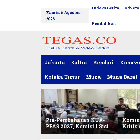
L
Indeks Berita
Advetor
tutup
e
Kamis, 6 Agustus
w
2026
a
Pendidikan
t
i
k
e
k
o
Jakarta
Sultra
Kendari
Konaw
n
t
Kolaka Timur
Muna
Muna Barat
e
n
Pra-Pembahasan KUA-
Komisi
PPAS 2027, Komisi I Sisir
Kritis
Program Prioritas
Harmo
Berkelanjutan
2027 d