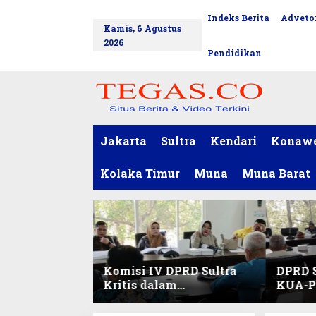
L
Indeks Berita
Advetor
tutup
e
Kamis, 6 Agustus
w
2026
a
Pendidikan
t
i
k
e
k
o
Jakarta
Sultra
Kendari
Konaw
n
t
Kolaka Timur
Muna
Muna Barat
e
n
Komisi IV DPRD Sultra
DPRD S
Kritis dalam
KUA-PP
Harmonisasi KUA-PPAS
Pendid
2027 dan Perubahan
dan Pe