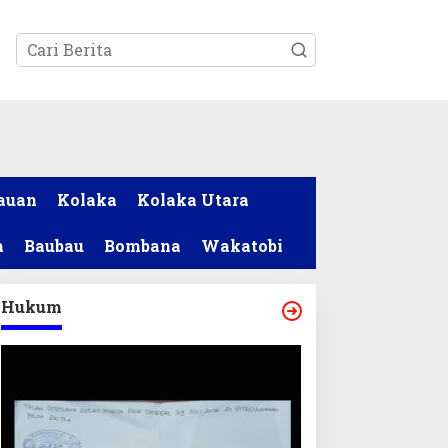
tutup
auan
Kolaka
Kolaka Utara
a
Baubau
Bombana
Wakatobi
Hukum