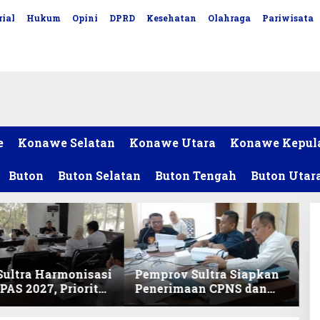
ial
Hukum
Opini
DPRD
Kesehatan
Olahraga
Pariwisata
e
Konawe Selatan
Konawe Utara
Konawe Kepul
Buton
Buton Selatan
Buton Tengah
Buton Utar
ultra Harmonisasi
Pemprov Sultra Siapkan
AS 2027, Prioritas
Penerimaan CPNS dan
ikan, Kebudayaan,
PPPK 2027, DPRD Sultra
lunasan Utang
Desak Formasi