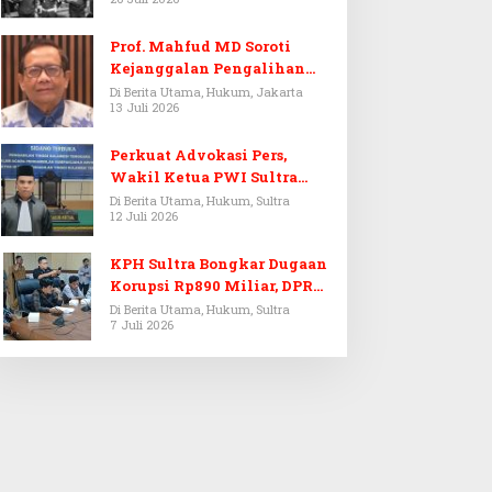
Prof. Mahfud MD Soroti
Kejanggalan Pengalihan
Penyelidikan Tersangka
Di Berita Utama, Hukum, Jakarta
13 Juli 2026
Febrie Adriansyah
Perkuat Advokasi Pers,
Wakil Ketua PWI Sultra
Resmi Dilantik Menjadi
Di Berita Utama, Hukum, Sultra
12 Juli 2026
Advokat PERADI
KPH Sultra Bongkar Dugaan
Korupsi Rp890 Miliar, DPRD
Sultra Gelar RDP
Di Berita Utama, Hukum, Sultra
7 Juli 2026