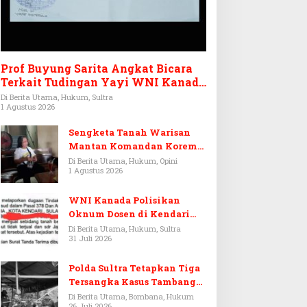
Prof Buyung Sarita Angkat Bicara
Terkait Tudingan Yayi WNI Kanada
Ditagih Utang Rp3,6 Miliar
Di Berita Utama, Hukum, Sultra
1 Agustus 2026
Sengketa Tanah Warisan
Mantan Komandan Korem
143/HO, Ketika Warisan
Di Berita Utama, Hukum, Opini
1 Agustus 2026
Menjadi Arena Pemerasan
WNI Kanada Polisikan
Oknum Dosen di Kendari
Terkait Aset Puluhan Miliar
Di Berita Utama, Hukum, Sultra
31 Juli 2026
Polda Sultra Tetapkan Tiga
Tersangka Kasus Tambang
Emas Ilegal di Bombana
Di Berita Utama, Bombana, Hukum
26 Juli 2026