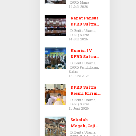
DPRD, Muna
Dugaan Jual
14 Juli 2026
Beli Tanah
Bermasalah di
Rapat Pansus
Muna
DPRD Sultra
Diskors Dua
Di Berita Utama,
DPRD, Sultra
Kali Akibat
14 Juli 2026
Ketidakhadira
n Pj Sekda
Komisi IV
DPRD Sultra
Kawal Hak
Di Berita Utama,
DPRD, Pendidikan,
Guru,
Sultra
Rencanakan
15 Juni 2026
Revisi Perda
Pendidikan
DPRD Sultra
Resmi Kirim
Aspirasi Tolak
Di Berita Utama,
DPRD, Sultra
Peraturan
11 Juni 2026
BPOM No. 5
Tahun 2026 ke
Sekolah
Komisi IX DPR
Megah, Gaji
RI
Guru Berdarah-
Di Berita Utama,