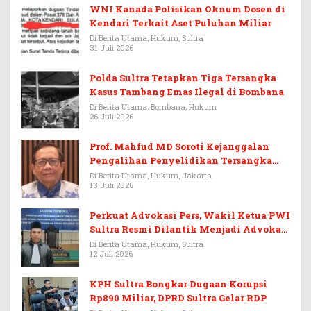
WNI Kanada Polisikan Oknum Dosen di
Kendari Terkait Aset Puluhan Miliar
Di Berita Utama, Hukum, Sultra
31 Juli 2026
Polda Sultra Tetapkan Tiga Tersangka
Kasus Tambang Emas Ilegal di Bombana
Di Berita Utama, Bombana, Hukum
26 Juli 2026
Prof. Mahfud MD Soroti Kejanggalan
Pengalihan Penyelidikan Tersangka
Febrie Adriansyah
Di Berita Utama, Hukum, Jakarta
13 Juli 2026
Perkuat Advokasi Pers, Wakil Ketua PWI
Sultra Resmi Dilantik Menjadi Advokat
PERADI
Di Berita Utama, Hukum, Sultra
12 Juli 2026
KPH Sultra Bongkar Dugaan Korupsi
Rp890 Miliar, DPRD Sultra Gelar RDP