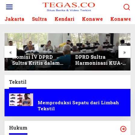
L
e
w
Jakarta
Sultra
Kendari
Konawe
Konawe S
a
t
i
k
e
k
«
»
Komisi IV DPRD
DPRD Sultra
o
Sultra Kritis dalam
Harmonisasi KUA-
n
Harmonisasi KUA-
PPAS 2027, Prioritas
t
PPAS 2027 dan
Pendidikan,
e
Perubahan APBD
Kebudayaan, dan
n
Tekstil
2026
Pelunasan Utang
Infrastruktur
VOA Amerika
Memproduksi Sepatu dari Limbah
Tekstil
Hukum