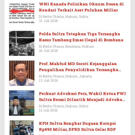
WNI Kanada Polisikan Oknum Dosen di
Kendari Terkait Aset Puluhan Miliar
Di Berita Utama, Hukum, Sultra
31 Juli 2026
Polda Sultra Tetapkan Tiga Tersangka
Kasus Tambang Emas Ilegal di Bombana
Di Berita Utama, Bombana, Hukum
26 Juli 2026
Prof. Mahfud MD Soroti Kejanggalan
Pengalihan Penyelidikan Tersangka
Febrie Adriansyah
Di Berita Utama, Hukum, Jakarta
13 Juli 2026
Perkuat Advokasi Pers, Wakil Ketua PWI
Sultra Resmi Dilantik Menjadi Advokat
PERADI
Di Berita Utama, Hukum, Sultra
12 Juli 2026
KPH Sultra Bongkar Dugaan Korupsi
Rp890 Miliar, DPRD Sultra Gelar RDP