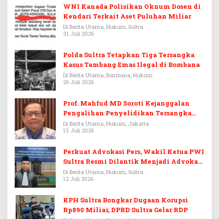
WNI Kanada Polisikan Oknum Dosen di
Kendari Terkait Aset Puluhan Miliar
Di Berita Utama, Hukum, Sultra
31 Juli 2026
Polda Sultra Tetapkan Tiga Tersangka
Kasus Tambang Emas Ilegal di Bombana
Di Berita Utama, Bombana, Hukum
26 Juli 2026
Prof. Mahfud MD Soroti Kejanggalan
Pengalihan Penyelidikan Tersangka
Febrie Adriansyah
Di Berita Utama, Hukum, Jakarta
13 Juli 2026
Perkuat Advokasi Pers, Wakil Ketua PWI
Sultra Resmi Dilantik Menjadi Advokat
PERADI
Di Berita Utama, Hukum, Sultra
12 Juli 2026
KPH Sultra Bongkar Dugaan Korupsi
Rp890 Miliar, DPRD Sultra Gelar RDP