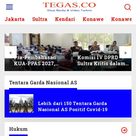
L
e
w
Jakarta
Sultra
Kendari
Konawe
Konawe S
a
t
i
k
e
k
«
»
Pra-Pembahasan
Komisi IV DPRD
o
KUA-PPAS 2027,
Sultra Kritis dalam
n
Komisi I Sisir
Harmonisasi KUA-
t
Program Prioritas
PPAS 2027 dan
e
Berkelanjutan
Perubahan APBD
n
Tentara Garda Nasional AS
2026
AS
Lebih dari 150 Tentara Garda
Nasional AS Positif Covid-19
Hukum