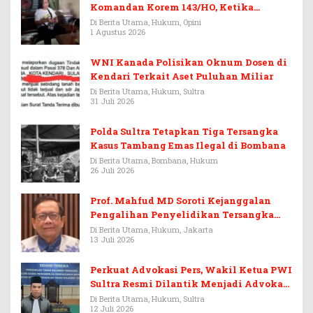
Komandan Korem 143/HO, Ketika
Warisan Menjadi Arena Pemerasan
Di Berita Utama, Hukum, Opini
1 Agustus 2026
WNI Kanada Polisikan Oknum Dosen di
Kendari Terkait Aset Puluhan Miliar
Di Berita Utama, Hukum, Sultra
31 Juli 2026
Polda Sultra Tetapkan Tiga Tersangka
Kasus Tambang Emas Ilegal di Bombana
Di Berita Utama, Bombana, Hukum
26 Juli 2026
Prof. Mahfud MD Soroti Kejanggalan
Pengalihan Penyelidikan Tersangka
Febrie Adriansyah
Di Berita Utama, Hukum, Jakarta
13 Juli 2026
Perkuat Advokasi Pers, Wakil Ketua PWI
Sultra Resmi Dilantik Menjadi Advokat
PERADI
Di Berita Utama, Hukum, Sultra
12 Juli 2026