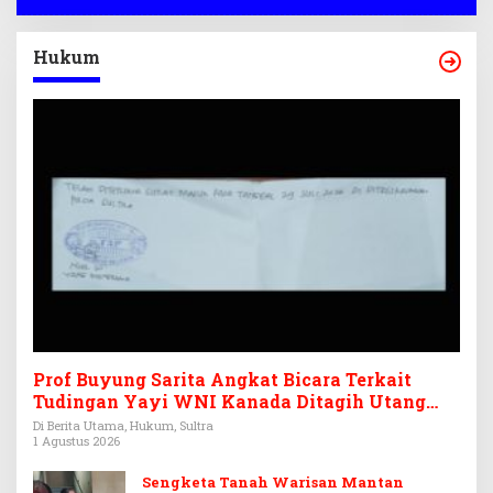
Hukum
Prof Buyung Sarita Angkat Bicara Terkait
Tudingan Yayi WNI Kanada Ditagih Utang
Rp3,6 Miliar
Di Berita Utama, Hukum, Sultra
1 Agustus 2026
Sengketa Tanah Warisan Mantan