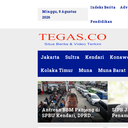
L
Indeks Berita
Adv
tutup
e
Minggu, 9 Agustus
w
2026
a
Pendidikan
t
i
k
e
k
o
Jakarta
Sultra
Kendari
Konaw
n
t
Kolaka Timur
Muna
Muna Barat
e
n
Antrean BBM Panjang di
SIPB J
SPBU Kendari, DPRD
Penam
Sultra Duga Sistem
Komod
Barcode Curang
C di Su