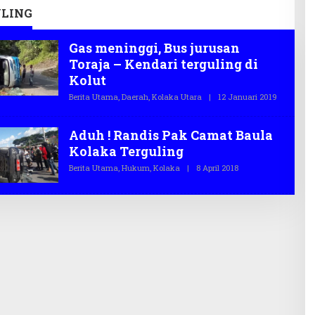
LING
Gas meninggi, Bus jurusan
Toraja – Kendari terguling di
Kolut
Berita Utama
,
Daerah
,
Kolaka Utara
|
12 Januari 2019
O
L
E
H
Aduh ! Randis Pak Camat Baula
T
E
Kolaka Terguling
G
A
Berita Utama
,
Hukum
,
Kolaka
|
8 April 2018
O
S
L
.
E
C
H
O
T
E
G
A
S
.
C
O