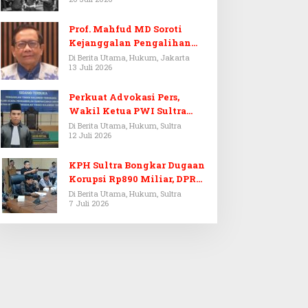
Prof. Mahfud MD Soroti
Kejanggalan Pengalihan
Penyelidikan Tersangka
Di Berita Utama, Hukum, Jakarta
13 Juli 2026
Febrie Adriansyah
Perkuat Advokasi Pers,
Wakil Ketua PWI Sultra
Resmi Dilantik Menjadi
Di Berita Utama, Hukum, Sultra
12 Juli 2026
Advokat PERADI
KPH Sultra Bongkar Dugaan
Korupsi Rp890 Miliar, DPRD
Sultra Gelar RDP
Di Berita Utama, Hukum, Sultra
7 Juli 2026