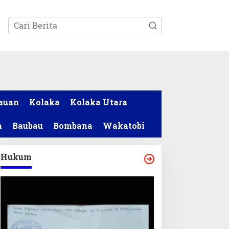
tutup
auan
Kolaka
Kolaka Utara
a
Baubau
Bombana
Wakatobi
Hukum