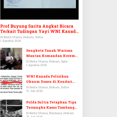
Prof Buyung Sarita Angkat Bicara
Terkait Tudingan Yayi WNI Kanada
Ditagih Utang Rp3,6 Miliar
Di Berita Utama, Hukum, Sultra
1 Agustus 2026
Sengketa Tanah Warisan
Mantan Komandan Korem
143/HO, Ketika Warisan
Di Berita Utama, Hukum, Opini
1 Agustus 2026
Menjadi Arena Pemerasan
WNI Kanada Polisikan
Oknum Dosen di Kendari
Terkait Aset Puluhan Miliar
Di Berita Utama, Hukum, Sultra
31 Juli 2026
Polda Sultra Tetapkan Tiga
Tersangka Kasus Tambang
Emas Ilegal di Bombana
Di Berita Utama, Bombana, Hukum
26 Juli 2026