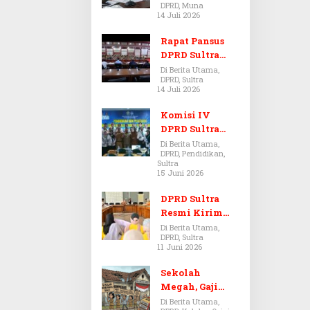
DPRD, Muna
Dugaan Jual
14 Juli 2026
Beli Tanah
Bermasalah di
Rapat Pansus
Muna
DPRD Sultra
Diskors Dua
Di Berita Utama,
DPRD, Sultra
Kali Akibat
14 Juli 2026
Ketidakhadira
n Pj Sekda
Komisi IV
DPRD Sultra
Kawal Hak
Di Berita Utama,
DPRD, Pendidikan,
Guru,
Sultra
Rencanakan
15 Juni 2026
Revisi Perda
Pendidikan
DPRD Sultra
Resmi Kirim
Aspirasi Tolak
Di Berita Utama,
DPRD, Sultra
Peraturan
11 Juni 2026
BPOM No. 5
Tahun 2026 ke
Sekolah
Komisi IX DPR
Megah, Gaji
RI
Guru Berdarah-
Di Berita Utama,