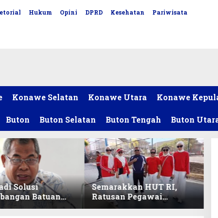
etorial
Hukum
Opini
DPRD
Kesehatan
Pariwisata
e
Konawe Selatan
Konawe Utara
Konawe Kepul
Buton
Buton Selatan
Buton Tengah
Buton Utar
adi Solusi
Semarakkan HUT RI,
bangan Batuan
Ratusan Pegawai
itas ex-Golongan
Sekretariat DPRD Sultra
ltra
Ikuti Lomba Bola Gotong