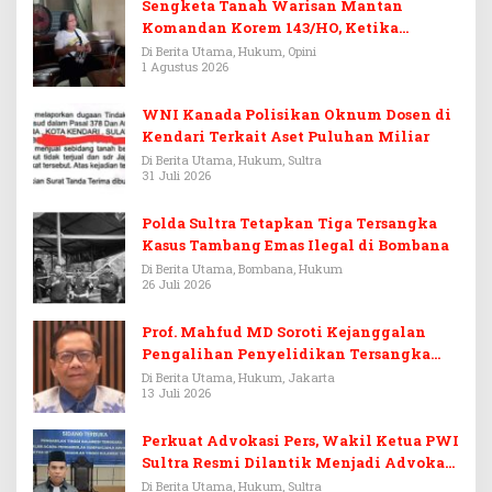
Sengketa Tanah Warisan Mantan
Komandan Korem 143/HO, Ketika
Warisan Menjadi Arena Pemerasan
Di Berita Utama, Hukum, Opini
1 Agustus 2026
WNI Kanada Polisikan Oknum Dosen di
Kendari Terkait Aset Puluhan Miliar
Di Berita Utama, Hukum, Sultra
31 Juli 2026
Polda Sultra Tetapkan Tiga Tersangka
Kasus Tambang Emas Ilegal di Bombana
Di Berita Utama, Bombana, Hukum
26 Juli 2026
Prof. Mahfud MD Soroti Kejanggalan
Pengalihan Penyelidikan Tersangka
Febrie Adriansyah
Di Berita Utama, Hukum, Jakarta
13 Juli 2026
Perkuat Advokasi Pers, Wakil Ketua PWI
Sultra Resmi Dilantik Menjadi Advokat
PERADI
Di Berita Utama, Hukum, Sultra