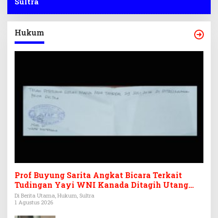
Sultra
Hukum
Prof Buyung Sarita Angkat Bicara Terkait
Tudingan Yayi WNI Kanada Ditagih Utang
Rp3,6 Miliar
Di Berita Utama, Hukum, Sultra
1 Agustus 2026