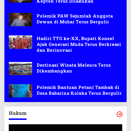
Kepton Terus Dilakukan
Polemik PAW Sejumlah Anggota
Dewan di Mubar Terus Bergulir
Hadiri TTG ke-XX, Bupati Konsel
Ajak Generasi Muda Terus Berkreasi
dan Berinovasi
Destinasi Wisata Meleura Terus
Dikembangkan
Polemik Bantuan Petani Tambak di
Desa Babarina Kolaka Terus Bergulir
Hukum