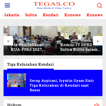
L
e
w
Jakarta
Sultra
Kendari
Konawe
Konawe S
a
t
i
k
e
k
«
»
Pra-Pembahasan
Komisi IV DPRD
o
KUA-PPAS 2027,
Sultra Kritis dalam
n
Komisi I Sisir
Harmonisasi KUA-
t
Program Prioritas
PPAS 2027 dan
e
Berkelanjutan
Perubahan APBD
n
Tiga Kelurahan Kendari
2026
Kendari
Serap Aspirasi, Isyatin Syam Sisir
Tiga Kelurahan di Kendari saat
Reses
Hukum