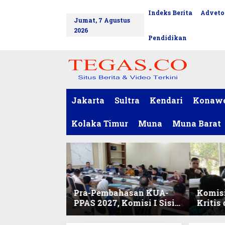
L
Indeks Berita
Adveto
tutup
e
Jumat, 7 Agustus
w
2026
a
Pendidikan
t
i
k
e
k
o
Jakarta
Sultra
Kendari
Konaw
n
t
Kolaka Timur
Muna
Muna Barat
e
n
Pra-Pembahasan KUA-
Komisi
PPAS 2027, Komisi I Sisir
Kritis
Program Prioritas
Harmo
Berkelanjutan
2027 d