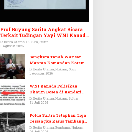
Prof Buyung Sarita Angkat Bicara
Terkait Tudingan Yayi WNI Kanada
Ditagih Utang Rp3,6 Miliar
Di Berita Utama, Hukum, Sultra
1 Agustus 2026
Sengketa Tanah Warisan
Mantan Komandan Korem
143/HO, Ketika Warisan
Di Berita Utama, Hukum, Opini
1 Agustus 2026
Menjadi Arena Pemerasan
WNI Kanada Polisikan
Oknum Dosen di Kendari
Terkait Aset Puluhan Miliar
Di Berita Utama, Hukum, Sultra
31 Juli 2026
Polda Sultra Tetapkan Tiga
Tersangka Kasus Tambang
Emas Ilegal di Bombana
Di Berita Utama, Bombana, Hukum
26 Juli 2026