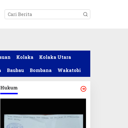
tutup
auan
Kolaka
Kolaka Utara
a
Baubau
Bombana
Wakatobi
Hukum