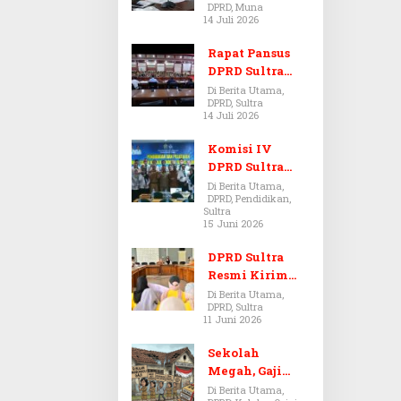
DPRD, Muna
Dugaan Jual
14 Juli 2026
Beli Tanah
Bermasalah di
Rapat Pansus
Muna
DPRD Sultra
Diskors Dua
Di Berita Utama,
DPRD, Sultra
Kali Akibat
14 Juli 2026
Ketidakhadira
n Pj Sekda
Komisi IV
DPRD Sultra
Kawal Hak
Di Berita Utama,
DPRD, Pendidikan,
Guru,
Sultra
Rencanakan
15 Juni 2026
Revisi Perda
Pendidikan
DPRD Sultra
Resmi Kirim
Aspirasi Tolak
Di Berita Utama,
DPRD, Sultra
Peraturan
11 Juni 2026
BPOM No. 5
Tahun 2026 ke
Sekolah
Komisi IX DPR
Megah, Gaji
RI
Guru Berdarah-
Di Berita Utama,