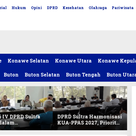
rial
Hukum
Opini
DPRD
Kesehatan
Olahraga
Pariwisata
e
Konawe Selatan
Konawe Utara
Konawe Kepul
Buton
Buton Selatan
Buton Tengah
Buton Utar
 IV DPRD Sultra
DPRD Sultra Harmonisasi
 dalam
KUA-PPAS 2027, Prioritas
nisasi KUA-PPAS
Pendidikan, Kebudayaan,
an Perubahan
dan Pelunasan Utang