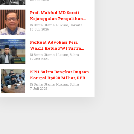
Prof. Mahfud MD Soroti
Kejanggalan Pengalihan
Penyelidikan Tersangka
Di Berita Utama, Hukum, Jakarta
13 Juli 2026
Febrie Adriansyah
Perkuat Advokasi Pers,
Wakil Ketua PWI Sultra
Resmi Dilantik Menjadi
Di Berita Utama, Hukum, Sultra
12 Juli 2026
Advokat PERADI
KPH Sultra Bongkar Dugaan
Korupsi Rp890 Miliar, DPRD
Sultra Gelar RDP
Di Berita Utama, Hukum, Sultra
7 Juli 2026