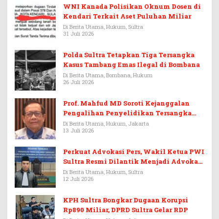
WNI Kanada Polisikan Oknum Dosen di
Kendari Terkait Aset Puluhan Miliar
Di Berita Utama, Hukum, Sultra
31 Juli 2026
Polda Sultra Tetapkan Tiga Tersangka
Kasus Tambang Emas Ilegal di Bombana
Di Berita Utama, Bombana, Hukum
26 Juli 2026
Prof. Mahfud MD Soroti Kejanggalan
Pengalihan Penyelidikan Tersangka
Febrie Adriansyah
Di Berita Utama, Hukum, Jakarta
13 Juli 2026
Perkuat Advokasi Pers, Wakil Ketua PWI
Sultra Resmi Dilantik Menjadi Advokat
PERADI
Di Berita Utama, Hukum, Sultra
12 Juli 2026
KPH Sultra Bongkar Dugaan Korupsi
Rp890 Miliar, DPRD Sultra Gelar RDP