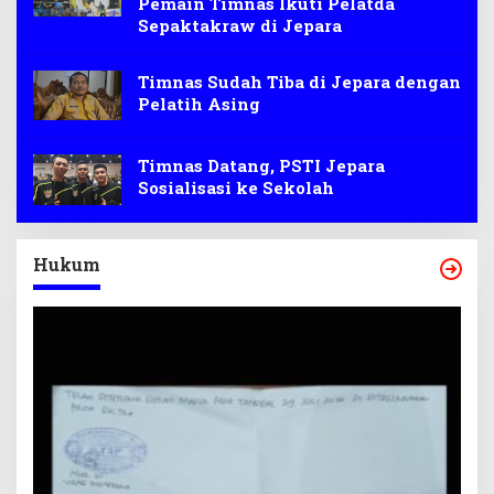
Pemain Timnas Ikuti Pelatda
Sepaktakraw di Jepara
Timnas Sudah Tiba di Jepara dengan
Pelatih Asing
Timnas Datang, PSTI Jepara
Sosialisasi ke Sekolah
Hukum