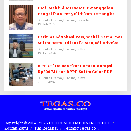
Prof. Mahfud MD Soroti Kejanggalan
Pengalihan Penyelidikan Tersangka
Febrie Adriansyah
Di Berita Utama, Hukum, Jakarta
13 Juli 2026
Perkuat Advokasi Pers, Wakil Ketua PWI
Sultra Resmi Dilantik Menjadi Advokat
PERADI
Di Berita Utama, Hukum, Sultra
12 Juli 2026
KPH Sultra Bongkar Dugaan Korupsi
Rp890 Miliar, DPRD Sultra Gelar RDP
Di Berita Utama, Hukum, Sultra
7 Juli 2026
Copyright © 2014 - 2026 PT. TEGASCO MEDIA INTERNET
Kontak kami
Tim Redaksi
Tentang Tegas.co