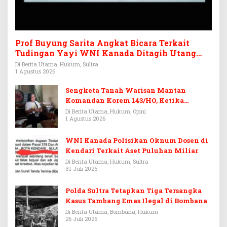
Prof Buyung Sarita Angkat Bicara Terkait
Tudingan Yayi WNI Kanada Ditagih Utang
Rp3,6 Miliar
Di Berita Utama, Hukum, Sultra
1 Agustus 2026
Sengketa Tanah Warisan Mantan
Komandan Korem 143/HO, Ketika
Warisan Menjadi Arena Pemerasan
Di Berita Utama, Hukum, Opini
1 Agustus 2026
WNI Kanada Polisikan Oknum Dosen di
Kendari Terkait Aset Puluhan Miliar
Di Berita Utama, Hukum, Sultra
31 Juli 2026
Polda Sultra Tetapkan Tiga Tersangka
Kasus Tambang Emas Ilegal di Bombana
Di Berita Utama, Bombana, Hukum
26 Juli 2026