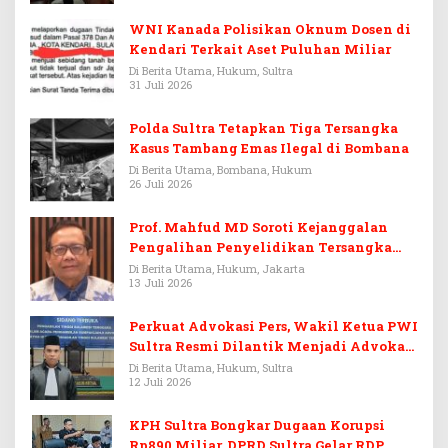
WNI Kanada Polisikan Oknum Dosen di
Kendari Terkait Aset Puluhan Miliar
Di Berita Utama, Hukum, Sultra
31 Juli 2026
Polda Sultra Tetapkan Tiga Tersangka
Kasus Tambang Emas Ilegal di Bombana
Di Berita Utama, Bombana, Hukum
26 Juli 2026
Prof. Mahfud MD Soroti Kejanggalan
Pengalihan Penyelidikan Tersangka
Febrie Adriansyah
Di Berita Utama, Hukum, Jakarta
13 Juli 2026
Perkuat Advokasi Pers, Wakil Ketua PWI
Sultra Resmi Dilantik Menjadi Advokat
PERADI
Di Berita Utama, Hukum, Sultra
12 Juli 2026
KPH Sultra Bongkar Dugaan Korupsi
Rp890 Miliar, DPRD Sultra Gelar RDP